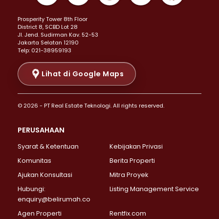
Properti Dijual di Kemayoran >
Prosperity Tower 8th Floor
Properti Dijual di Menteng >
District 8, SCBD Lot 28
Properti Dijual di Senen >
JI. Jend. Sudirman Kav. 52-53
Jakarta Selatan 12190
Properti Dijual di Tanah Abang >
Telp: 021-38959193
Properti Dijual di Cikini >
Properti Dijual di Kramat >
Lihat di Google Maps
Properti Dijual di Pasar Baru >
Properti Dijual di Bendungan Hilir >
© 2026 - PT Real Estate Teknologi. All rights reserved.
Properti Dijual di Jakarta Selatan >
Properti Dijual di Cilandak >
PERUSAHAAN
Properti Dijual di Lebak Bulus >
Syarat & Ketentuan
Kebijakan Privasi
Properti Dijual di Gandaria Selatan >
Properti Dijual di Pondok Labu >
Komunitas
Berita Properti
Properti Dijual di Cipete Selatan >
Ajukan Konsultasi
Mitra Proyek
Properti Dijual di Jagakarsa >
Hubungi:
Listing Management Service
Properti Dijual di Lenteng Agung >
enquiry@belirumah.co
Properti Dijual di Senayan >
Agen Properti
Rentfix.com
Properti Dijual di Pondok Pinang >