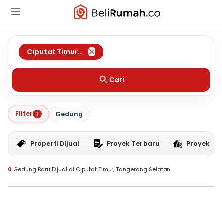
Ciputat Timur
,
Tangerang Selatan
Cari
Filter
1
Gedung
Properti Dijual
Proyek Terbaru
Proyek RT
0
Gedung Baru Dijual di Ciputat Timur, Tangerang Selatan