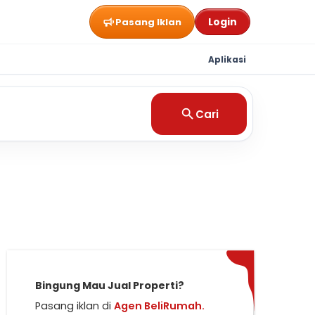
Login
Pasang Iklan
Aplikasi
Cari
Bingung Mau Jual Properti?
Pasang iklan di
Agen BeliRumah.