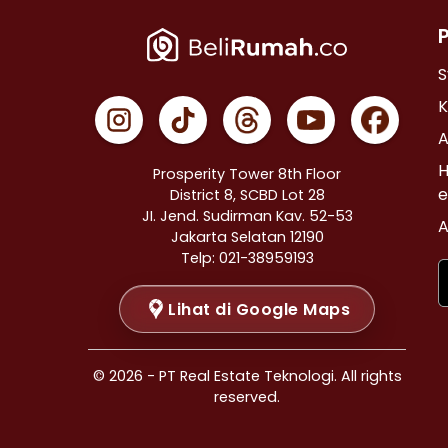
Properti Dijual di Cempaka Putih >
Properti Dijual di Johar Baru >
Properti Dijual di Menteng >
S
Properti Dijual di Tanah Abang >
K
Properti Dijual di Kramat >
A
Properti Dijual di Bendungan Hilir >
H
Prosperity Tower 8th Floor
Properti Dijual di Jakarta Selatan >
e
District 8, SCBD Lot 28
JI. Jend. Sudirman Kav. 52-53
Properti Dijual di Cilandak >
A
Jakarta Selatan 12190
Properti Dijual di Gandaria Selatan >
Telp: 021-38959193
Properti Dijual di Cipete Selatan >
Lihat di Google Maps
Properti Dijual di Lenteng Agung >
Properti Dijual di Pondok Pinang >
Properti Dijual di Kebayoran Baru >
© 2026 - PT Real Estate Teknologi. All rights
Properti Dijual di Mampang Prapatan >
reserved.
Properti Dijual di Pasar Minggu >