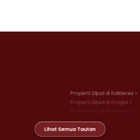
Properti Dijual di Kalideres >
Properti Dijual di Grogol >
Properti Dijual di Meruya >
Properti Dijual di Joglo >
Lihat Semua Tautan