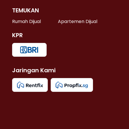
TEMUKAN
 >
Rumah Dijual
Apartemen Dijual
KPR
>
 >
Jaringan Kami
u >
>
 Lama >
 >