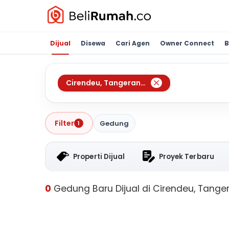
Dijual
Disewa
Cari Agen
Owner Connect
B
Cirendeu
,
Tangerang Selatan
Filter
Gedung
1
Properti Dijual
Proyek Terbaru
0
Gedung Baru Dijual di Cirendeu, Tange