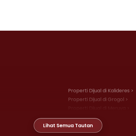
Properti Dijual di Kalideres >
Properti Dijual di Grogol >
Properti Dijual di Meruya >
Properti Dijual di Joglo >
Lihat Semua Tautan