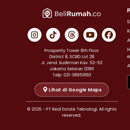
Properti Dijual di Cempaka Putih >
Properti Dijual di Johar Baru >
Properti Dijual di Menteng >
S
Properti Dijual di Tanah Abang >
K
Properti Dijual di Kramat >
A
Properti Dijual di Bendungan Hilir >
H
Prosperity Tower 8th Floor
Properti Dijual di Jakarta Selatan >
e
District 8, SCBD Lot 28
JI. Jend. Sudirman Kav. 52-53
Properti Dijual di Cilandak >
A
Jakarta Selatan 12190
Properti Dijual di Gandaria Selatan >
Telp: 021-38959193
Properti Dijual di Cipete Selatan >
Lihat di Google Maps
Properti Dijual di Lenteng Agung >
Properti Dijual di Pondok Pinang >
Properti Dijual di Kebayoran Baru >
© 2026 - PT Real Estate Teknologi. All rights
Properti Dijual di Mampang Prapatan >
reserved.
Properti Dijual di Pasar Minggu >