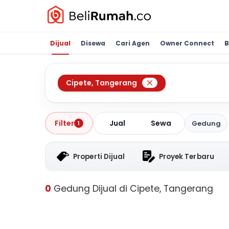
Dijual
Disewa
Cari Agen
Owner Connect
B
Cipete
,
Tangerang
Jual
Sewa
Filter
Gedung
1
Properti Dijual
Proyek Terbaru
0
Gedung Dijual di Cipete, Tangerang