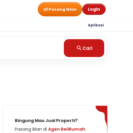
Login
Pasang Iklan
Aplikasi
Cari
Bingung Mau Jual Properti?
Pasang iklan di
Agen BeliRumah.