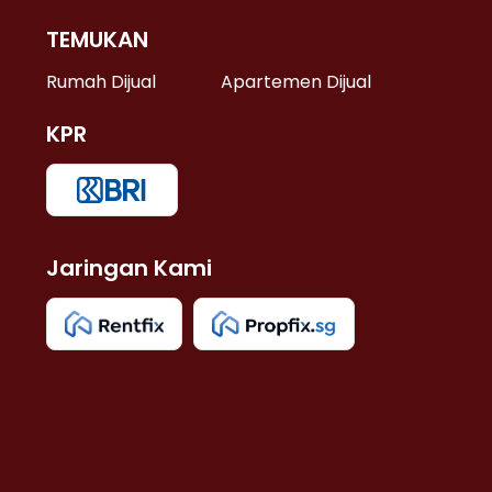
TEMUKAN
 >
Rumah Dijual
Apartemen Dijual
KPR
>
 >
Jaringan Kami
u >
>
 Lama >
 >