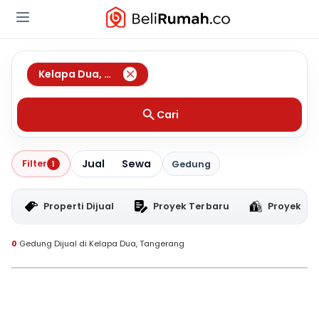
Kelapa Dua
,
Tangerang
Cari
Jual
Sewa
Filter
1
Gedung
Properti Dijual
Proyek Terbaru
Proyek RT
0
Gedung Dijual di Kelapa Dua, Tangerang