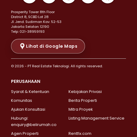
Properti Dijual di Kemayoran >
Prosperity Tower 8th Floor
Properti Dijual di Menteng >
District 8, SCBD Lot 28
Properti Dijual di Senen >
JI. Jend. Sudirman Kav. 52-53
Jakarta Selatan 12190
Properti Dijual di Tanah Abang >
Telp: 021-38959193
Properti Dijual di Cikini >
Properti Dijual di Kramat >
Lihat di Google Maps
Properti Dijual di Pasar Baru >
Properti Dijual di Bendungan Hilir >
© 2026 - PT Real Estate Teknologi. All rights reserved.
Properti Dijual di Jakarta Selatan >
Properti Dijual di Cilandak >
PERUSAHAAN
Properti Dijual di Lebak Bulus >
Syarat & Ketentuan
Kebijakan Privasi
Properti Dijual di Gandaria Selatan >
Properti Dijual di Pondok Labu >
Komunitas
Berita Properti
Properti Dijual di Cipete Selatan >
Ajukan Konsultasi
Mitra Proyek
Properti Dijual di Jagakarsa >
Hubungi:
Listing Management Service
Properti Dijual di Lenteng Agung >
enquiry@belirumah.co
Properti Dijual di Senayan >
Agen Properti
Rentfix.com
Properti Dijual di Pondok Pinang >