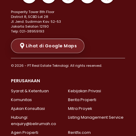
Properti Dijual di Kemayoran >
Prosperity Tower 8th Floor
Properti Dijual di Menteng >
District 8, SCBD Lot 28
Properti Dijual di Senen >
JI. Jend. Sudirman Kav. 52-53
Jakarta Selatan 12190
Properti Dijual di Tanah Abang >
Telp: 021-38959193
Properti Dijual di Cikini >
Properti Dijual di Kramat >
Lihat di Google Maps
Properti Dijual di Pasar Baru >
Properti Dijual di Bendungan Hilir >
© 2026 - PT Real Estate Teknologi. All rights reserved.
Properti Dijual di Jakarta Selatan >
Properti Dijual di Cilandak >
PERUSAHAAN
Properti Dijual di Lebak Bulus >
Syarat & Ketentuan
Kebijakan Privasi
Properti Dijual di Gandaria Selatan >
Properti Dijual di Pondok Labu >
Komunitas
Berita Properti
Properti Dijual di Cipete Selatan >
Ajukan Konsultasi
Mitra Proyek
Properti Dijual di Jagakarsa >
Hubungi:
Listing Management Service
Properti Dijual di Lenteng Agung >
enquiry@belirumah.co
Properti Dijual di Senayan >
Agen Properti
Rentfix.com
Properti Dijual di Pondok Pinang >