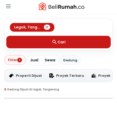
Legok
,
Tangerang
Cari
Jual
Sewa
Filter
1
Gedung
Properti Dijual
Proyek Terbaru
Proyek RT
0
Gedung Dijual di Legok, Tangerang