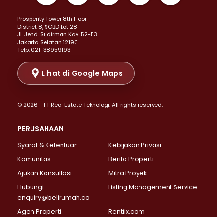
Properti Dijual di Kemayoran >
Prosperity Tower 8th Floor
Properti Dijual di Menteng >
District 8, SCBD Lot 28
Properti Dijual di Senen >
JI. Jend. Sudirman Kav. 52-53
Jakarta Selatan 12190
Properti Dijual di Tanah Abang >
Telp: 021-38959193
Properti Dijual di Cikini >
Properti Dijual di Kramat >
Lihat di Google Maps
Properti Dijual di Pasar Baru >
Properti Dijual di Bendungan Hilir >
© 2026 - PT Real Estate Teknologi. All rights reserved.
Properti Dijual di Jakarta Selatan >
Properti Dijual di Cilandak >
PERUSAHAAN
Properti Dijual di Lebak Bulus >
Syarat & Ketentuan
Kebijakan Privasi
Properti Dijual di Gandaria Selatan >
Properti Dijual di Pondok Labu >
Komunitas
Berita Properti
Properti Dijual di Cipete Selatan >
Ajukan Konsultasi
Mitra Proyek
Properti Dijual di Jagakarsa >
Hubungi:
Listing Management Service
Properti Dijual di Lenteng Agung >
enquiry@belirumah.co
Properti Dijual di Senayan >
Agen Properti
Rentfix.com
Properti Dijual di Pondok Pinang >