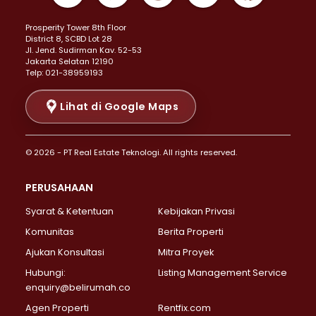
Properti Dijual di Kemayoran >
Prosperity Tower 8th Floor
Properti Dijual di Menteng >
District 8, SCBD Lot 28
Properti Dijual di Senen >
JI. Jend. Sudirman Kav. 52-53
Jakarta Selatan 12190
Properti Dijual di Tanah Abang >
Telp: 021-38959193
Properti Dijual di Cikini >
Properti Dijual di Kramat >
Lihat di Google Maps
Properti Dijual di Pasar Baru >
Properti Dijual di Bendungan Hilir >
© 2026 - PT Real Estate Teknologi. All rights reserved.
Properti Dijual di Jakarta Selatan >
Properti Dijual di Cilandak >
PERUSAHAAN
Properti Dijual di Lebak Bulus >
Syarat & Ketentuan
Kebijakan Privasi
Properti Dijual di Gandaria Selatan >
Properti Dijual di Pondok Labu >
Komunitas
Berita Properti
Properti Dijual di Cipete Selatan >
Ajukan Konsultasi
Mitra Proyek
Properti Dijual di Jagakarsa >
Hubungi:
Listing Management Service
Properti Dijual di Lenteng Agung >
enquiry@belirumah.co
Properti Dijual di Senayan >
Agen Properti
Rentfix.com
Properti Dijual di Pondok Pinang >