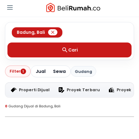
Badung
,
Bali
Cari
Jual
Sewa
Filter
1
Gudang
Properti Dijual
Proyek Terbaru
Proyek RT
0
Gudang Dijual di Badung, Bali