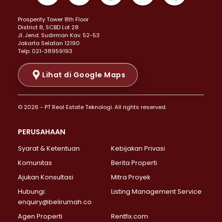
Properti Dijual di Kemayoran >
Prosperity Tower 8th Floor
Properti Dijual di Menteng >
District 8, SCBD Lot 28
Properti Dijual di Senen >
JI. Jend. Sudirman Kav. 52-53
Jakarta Selatan 12190
Properti Dijual di Tanah Abang >
Telp: 021-38959193
Properti Dijual di Cikini >
Properti Dijual di Kramat >
Lihat di Google Maps
Properti Dijual di Pasar Baru >
Properti Dijual di Bendungan Hilir >
© 2026 - PT Real Estate Teknologi. All rights reserved.
Properti Dijual di Jakarta Selatan >
Properti Dijual di Cilandak >
PERUSAHAAN
Properti Dijual di Lebak Bulus >
Syarat & Ketentuan
Kebijakan Privasi
Properti Dijual di Gandaria Selatan >
Properti Dijual di Pondok Labu >
Komunitas
Berita Properti
Properti Dijual di Cipete Selatan >
Ajukan Konsultasi
Mitra Proyek
Properti Dijual di Jagakarsa >
Hubungi:
Listing Management Service
Properti Dijual di Lenteng Agung >
enquiry@belirumah.co
Properti Dijual di Senayan >
Agen Properti
Rentfix.com
Properti Dijual di Pondok Pinang >