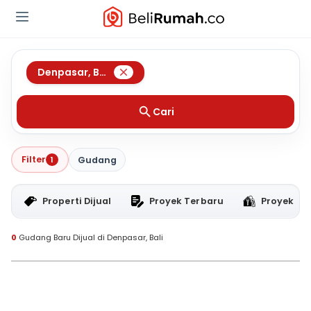
Denpasar
,
Bali
Cari
Filter
1
Gudang
Properti Dijual
Proyek Terbaru
Proyek RT
0
Gudang Baru Dijual di Denpasar, Bali