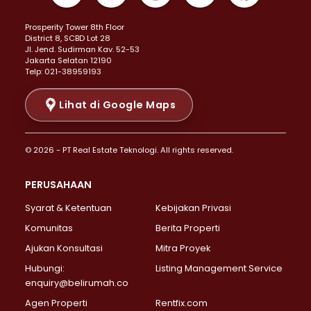
Properti Dijual di Kemayoran >
Prosperity Tower 8th Floor
Properti Dijual di Menteng >
District 8, SCBD Lot 28
Properti Dijual di Senen >
JI. Jend. Sudirman Kav. 52-53
Jakarta Selatan 12190
Properti Dijual di Tanah Abang >
Telp: 021-38959193
Properti Dijual di Cikini >
Properti Dijual di Kramat >
Lihat di Google Maps
Properti Dijual di Pasar Baru >
Properti Dijual di Bendungan Hilir >
© 2026 - PT Real Estate Teknologi. All rights reserved.
Properti Dijual di Jakarta Selatan >
Properti Dijual di Cilandak >
PERUSAHAAN
Properti Dijual di Lebak Bulus >
Syarat & Ketentuan
Kebijakan Privasi
Properti Dijual di Gandaria Selatan >
Properti Dijual di Pondok Labu >
Komunitas
Berita Properti
Properti Dijual di Cipete Selatan >
Ajukan Konsultasi
Mitra Proyek
Properti Dijual di Jagakarsa >
Hubungi:
Listing Management Service
Properti Dijual di Lenteng Agung >
enquiry@belirumah.co
Properti Dijual di Senayan >
Agen Properti
Rentfix.com
Properti Dijual di Pondok Pinang >