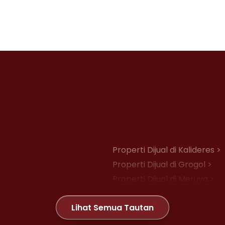
Properti Dijual di Kalideres >
Properti Dijual di Grogol >
Properti Dijual di Meruya >
Properti Dijual di Joglo >
Lihat Semua Tautan