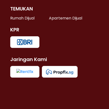
TEMUKAN
 >
Rumah Dijual
Apartemen Dijual
KPR
>
 >
Jaringan Kami
u >
>
 Lama >
 >