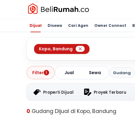
Dijual
Disewa
Cari Agen
Owner Connect
B
Kopo
,
Bandung
Jual
Sewa
Filter
Gudang
1
Properti Dijual
Proyek Terbaru
0
Gudang Dijual di Kopo, Bandung