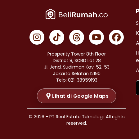
Properti Dijual di Cempaka Putih >
Properti Dijual di Johar Baru >
Properti Dijual di Menteng >
S
Properti Dijual di Tanah Abang >
K
Properti Dijual di Kramat >
A
Properti Dijual di Bendungan Hilir >
H
Prosperity Tower 8th Floor
Properti Dijual di Jakarta Selatan >
e
District 8, SCBD Lot 28
JI. Jend. Sudirman Kav. 52-53
Properti Dijual di Cilandak >
A
Jakarta Selatan 12190
Properti Dijual di Gandaria Selatan >
Telp: 021-38959193
Properti Dijual di Cipete Selatan >
Lihat di Google Maps
Properti Dijual di Lenteng Agung >
Properti Dijual di Pondok Pinang >
Properti Dijual di Kebayoran Baru >
© 2026 - PT Real Estate Teknologi. All rights
Properti Dijual di Mampang Prapatan >
reserved.
Properti Dijual di Pasar Minggu >