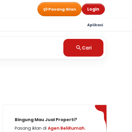
Login
Pasang Iklan
Aplikasi
Cari
Bingung Mau Jual Properti?
Pasang iklan di
Agen BeliRumah.