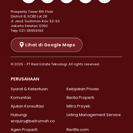
Properti Dijual di Kemayoran >
Prosperity Tower 8th Floor
Properti Dijual di Menteng >
District 8, SCBD Lot 28
Properti Dijual di Senen >
JI. Jend. Sudirman Kav. 52-53
Jakarta Selatan 12190
Properti Dijual di Tanah Abang >
Telp: 021-38959193
Properti Dijual di Cikini >
Properti Dijual di Kramat >
Lihat di Google Maps
Properti Dijual di Pasar Baru >
Properti Dijual di Bendungan Hilir >
© 2026 - PT Real Estate Teknologi. All rights reserved.
Properti Dijual di Jakarta Selatan >
Properti Dijual di Cilandak >
PERUSAHAAN
Properti Dijual di Lebak Bulus >
Syarat & Ketentuan
Kebijakan Privasi
Properti Dijual di Gandaria Selatan >
Properti Dijual di Pondok Labu >
Komunitas
Berita Properti
Properti Dijual di Cipete Selatan >
Ajukan Konsultasi
Mitra Proyek
Properti Dijual di Jagakarsa >
Hubungi:
Listing Management Service
Properti Dijual di Lenteng Agung >
enquiry@belirumah.co
Properti Dijual di Senayan >
Agen Properti
Rentfix.com
Properti Dijual di Pondok Pinang >