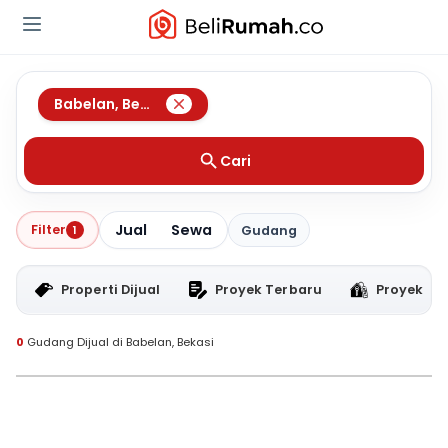
Babelan
,
Bekasi
Cari
Jual
Sewa
Filter
1
Gudang
Properti Dijual
Proyek Terbaru
Proyek RT
0
Gudang Dijual di Babelan, Bekasi