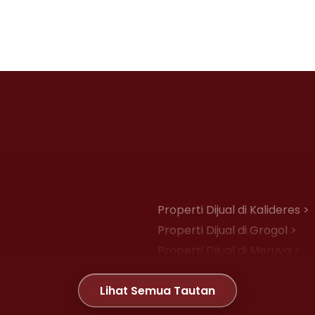
Properti Dijual di Kalideres >
Properti Dijual di Grogol >
Properti Dijual di Meruya >
Properti Dijual di Joglo >
Lihat Semua Tautan