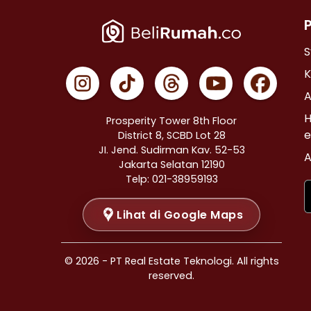
Properti Dijual di Cempaka Putih >
Properti Dijual di Johar Baru >
Properti Dijual di Menteng >
S
Properti Dijual di Tanah Abang >
K
Properti Dijual di Kramat >
A
Properti Dijual di Bendungan Hilir >
H
Prosperity Tower 8th Floor
Properti Dijual di Jakarta Selatan >
e
District 8, SCBD Lot 28
JI. Jend. Sudirman Kav. 52-53
Properti Dijual di Cilandak >
A
Jakarta Selatan 12190
Properti Dijual di Gandaria Selatan >
Telp: 021-38959193
Properti Dijual di Cipete Selatan >
Lihat di Google Maps
Properti Dijual di Lenteng Agung >
Properti Dijual di Pondok Pinang >
Properti Dijual di Kebayoran Baru >
© 2026 - PT Real Estate Teknologi. All rights
Properti Dijual di Mampang Prapatan >
reserved.
Properti Dijual di Pasar Minggu >