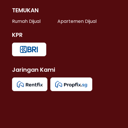
TEMUKAN
 >
Rumah Dijual
Apartemen Dijual
KPR
>
 >
Jaringan Kami
u >
>
 Lama >
 >