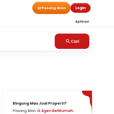
Login
Pasang Iklan
Aplikasi
Cari
Bingung Mau Jual Properti?
Pasang iklan di
Agen BeliRumah.