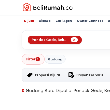
Dijual
Disewa
Cari Agen
Owner Connect
B
Pondok Gede
,
Bekasi
Filter
Gudang
1
Properti Dijual
Proyek Terbaru
0
Gudang Baru Dijual di Pondok Gede, Be