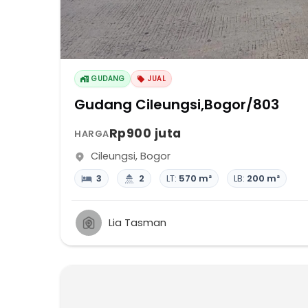
GUDANG
JUAL
Gudang Cileungsi,Bogor/803
Rp900 juta
HARGA
Cileungsi
,
Bogor
3
2
LT:
570 m²
LB:
200 m²
Lia Tasman