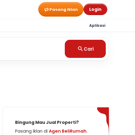
Login
Pasang Iklan
Aplikasi
Cari
Bingung Mau Jual Properti?
Pasang iklan di
Agen BeliRumah.