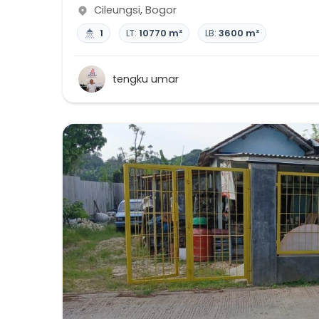
Cileungsi
,
Bogor
1
LT:
10770 m²
LB:
3600 m²
tengku umar