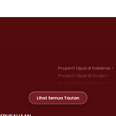
Properti Dijual di Kalideres >
Properti Dijual di Grogol >
Properti Dijual di Meruya >
Properti Dijual di Joglo >
Lihat Semua Tautan
Properti Dijual di Gambir >