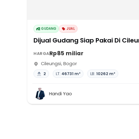
GUDANG
JUAL
Dijual Gudang Siap Pakai Di Cileu
Rp85 miliar
HARGA
Cileungsi
,
Bogor
2
LT:
46731 m²
LB:
10262 m²
Handi Yao