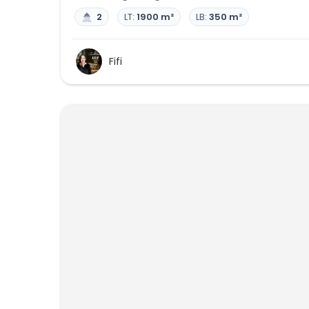
2
LT:
1900 m²
LB:
350 m²
Fifi