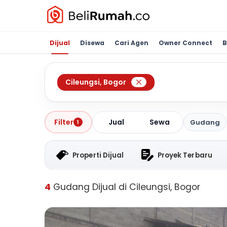
Dijual
Disewa
Cari Agen
Owner Connect
B
Cileungsi
,
Bogor
Jual
Sewa
Filter
Gudang
1
Properti Dijual
Proyek Terbaru
4
Gudang Dijual di Cileungsi, Bogor