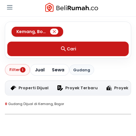
Kemang
,
Bogor
Cari
Jual
Sewa
Filter
1
Gudang
Properti Dijual
Proyek Terbaru
Proyek RT
0
Gudang Dijual di Kemang, Bogor