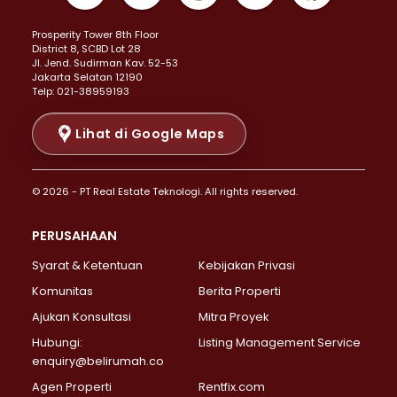
Properti Dijual di Kemayoran >
Prosperity Tower 8th Floor
Properti Dijual di Menteng >
District 8, SCBD Lot 28
Properti Dijual di Senen >
JI. Jend. Sudirman Kav. 52-53
Jakarta Selatan 12190
Properti Dijual di Tanah Abang >
Telp: 021-38959193
Properti Dijual di Cikini >
Properti Dijual di Kramat >
Lihat di Google Maps
Properti Dijual di Pasar Baru >
Properti Dijual di Bendungan Hilir >
© 2026 - PT Real Estate Teknologi. All rights reserved.
Properti Dijual di Jakarta Selatan >
Properti Dijual di Cilandak >
PERUSAHAAN
Properti Dijual di Lebak Bulus >
Syarat & Ketentuan
Kebijakan Privasi
Properti Dijual di Gandaria Selatan >
Properti Dijual di Pondok Labu >
Komunitas
Berita Properti
Properti Dijual di Cipete Selatan >
Ajukan Konsultasi
Mitra Proyek
Properti Dijual di Jagakarsa >
Hubungi:
Listing Management Service
Properti Dijual di Lenteng Agung >
enquiry@belirumah.co
Properti Dijual di Senayan >
Agen Properti
Rentfix.com
Properti Dijual di Pondok Pinang >