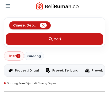
Cinere
,
Depok
Cari
Filter
1
Gudang
Properti Dijual
Proyek Terbaru
Proyek RT
0
Gudang Baru Dijual di Cinere, Depok