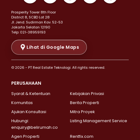
Properti Dijual di Kemayoran >
Prosperity Tower 8th Floor
Properti Dijual di Menteng >
District 8, SCBD Lot 28
Properti Dijual di Senen >
JI. Jend. Sudirman Kav. 52-53
Jakarta Selatan 12190
Properti Dijual di Tanah Abang >
Telp: 021-38959193
Properti Dijual di Cikini >
Properti Dijual di Kramat >
Lihat di Google Maps
Properti Dijual di Pasar Baru >
Properti Dijual di Bendungan Hilir >
© 2026 - PT Real Estate Teknologi. All rights reserved.
Properti Dijual di Jakarta Selatan >
Properti Dijual di Cilandak >
PERUSAHAAN
Properti Dijual di Lebak Bulus >
Syarat & Ketentuan
Kebijakan Privasi
Properti Dijual di Gandaria Selatan >
Properti Dijual di Pondok Labu >
Komunitas
Berita Properti
Properti Dijual di Cipete Selatan >
Ajukan Konsultasi
Mitra Proyek
Properti Dijual di Jagakarsa >
Hubungi:
Listing Management Service
Properti Dijual di Lenteng Agung >
enquiry@belirumah.co
Properti Dijual di Senayan >
Agen Properti
Rentfix.com
Properti Dijual di Pondok Pinang >