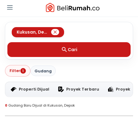
Kukusan
,
Depok
Cari
Filter
1
Gudang
Properti Dijual
Proyek Terbaru
Proyek RT
0
Gudang Baru Dijual di Kukusan, Depok