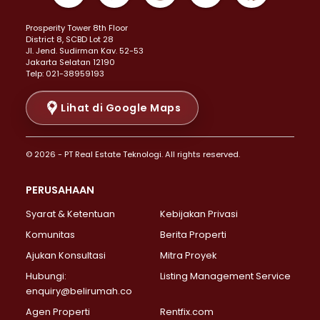
Properti Dijual di Kemayoran >
Prosperity Tower 8th Floor
Properti Dijual di Menteng >
District 8, SCBD Lot 28
Properti Dijual di Senen >
JI. Jend. Sudirman Kav. 52-53
Jakarta Selatan 12190
Properti Dijual di Tanah Abang >
Telp: 021-38959193
Properti Dijual di Cikini >
Properti Dijual di Kramat >
Lihat di Google Maps
Properti Dijual di Pasar Baru >
Properti Dijual di Bendungan Hilir >
© 2026 - PT Real Estate Teknologi. All rights reserved.
Properti Dijual di Jakarta Selatan >
Properti Dijual di Cilandak >
PERUSAHAAN
Properti Dijual di Lebak Bulus >
Syarat & Ketentuan
Kebijakan Privasi
Properti Dijual di Gandaria Selatan >
Properti Dijual di Pondok Labu >
Komunitas
Berita Properti
Properti Dijual di Cipete Selatan >
Ajukan Konsultasi
Mitra Proyek
Properti Dijual di Jagakarsa >
Hubungi:
Listing Management Service
Properti Dijual di Lenteng Agung >
enquiry@belirumah.co
Properti Dijual di Senayan >
Agen Properti
Rentfix.com
Properti Dijual di Pondok Pinang >