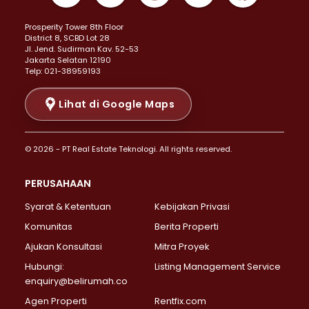
Properti Dijual di Kemayoran >
Prosperity Tower 8th Floor
Properti Dijual di Menteng >
District 8, SCBD Lot 28
Properti Dijual di Senen >
JI. Jend. Sudirman Kav. 52-53
Jakarta Selatan 12190
Properti Dijual di Tanah Abang >
Telp: 021-38959193
Properti Dijual di Cikini >
Properti Dijual di Kramat >
Lihat di Google Maps
Properti Dijual di Pasar Baru >
Properti Dijual di Bendungan Hilir >
© 2026 - PT Real Estate Teknologi. All rights reserved.
Properti Dijual di Jakarta Selatan >
Properti Dijual di Cilandak >
PERUSAHAAN
Properti Dijual di Lebak Bulus >
Syarat & Ketentuan
Kebijakan Privasi
Properti Dijual di Gandaria Selatan >
Properti Dijual di Pondok Labu >
Komunitas
Berita Properti
Properti Dijual di Cipete Selatan >
Ajukan Konsultasi
Mitra Proyek
Properti Dijual di Jagakarsa >
Hubungi:
Listing Management Service
Properti Dijual di Lenteng Agung >
enquiry@belirumah.co
Properti Dijual di Senayan >
Agen Properti
Rentfix.com
Properti Dijual di Pondok Pinang >