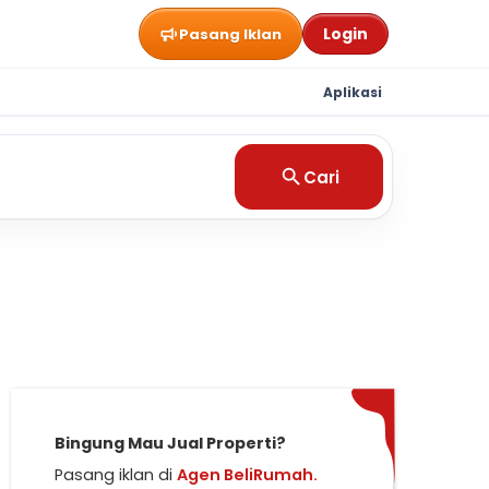
Login
Pasang Iklan
Aplikasi
Cari
Bingung Mau Jual Properti?
Pasang iklan di
Agen BeliRumah.