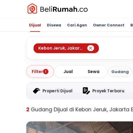
Dijual
Disewa
Cari Agen
Owner Connect
B
Kebon Jeruk
,
Jakarta Barat
Jual
Sewa
Filter
Gudang
1
Properti Dijual
Proyek Terbaru
2
Gudang Dijual di Kebon Jeruk, Jakarta 