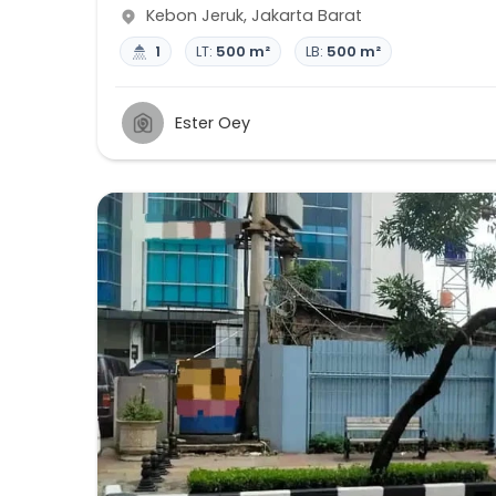
Kebon Jeruk
,
Jakarta Barat
1
LT:
500 m²
LB:
500 m²
Ester Oey