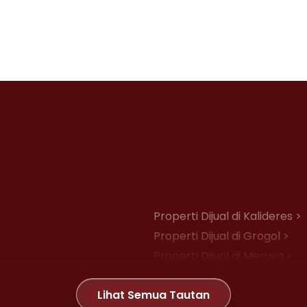
Properti Dijual di Kalideres >
Properti Dijual di Grogol >
Properti Dijual di Meruya >
Properti Dijual di Joglo >
Lihat Semua Tautan