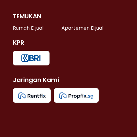
TEMUKAN
 >
Rumah Dijual
Apartemen Dijual
KPR
>
 >
Jaringan Kami
u >
>
 Lama >
 >