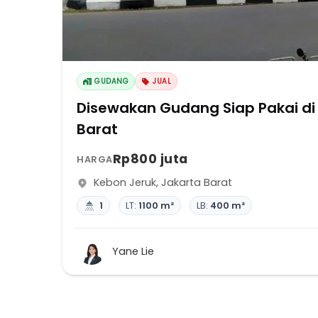
GUDANG
JUAL
Disewakan Gudang Siap Pakai di
Barat
Rp800 juta
HARGA
Kebon Jeruk
,
Jakarta Barat
1
LT:
1100 m²
LB:
400 m²
Yane Lie