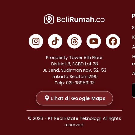
Properti Dijual di Cempaka Putih >
Properti Dijual di Johar Baru >
Properti Dijual di Menteng >
S
Properti Dijual di Tanah Abang >
K
Properti Dijual di Kramat >
A
Properti Dijual di Bendungan Hilir >
H
Prosperity Tower 8th Floor
Properti Dijual di Jakarta Selatan >
e
District 8, SCBD Lot 28
JI. Jend. Sudirman Kav. 52-53
Properti Dijual di Cilandak >
A
Jakarta Selatan 12190
Properti Dijual di Gandaria Selatan >
Telp: 021-38959193
Properti Dijual di Cipete Selatan >
Lihat di Google Maps
Properti Dijual di Lenteng Agung >
Properti Dijual di Pondok Pinang >
Properti Dijual di Kebayoran Baru >
© 2026 - PT Real Estate Teknologi. All rights
Properti Dijual di Mampang Prapatan >
reserved.
Properti Dijual di Pasar Minggu >