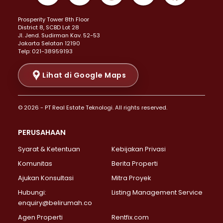
Properti Dijual di Kemayoran >
Prosperity Tower 8th Floor
Properti Dijual di Menteng >
District 8, SCBD Lot 28
Properti Dijual di Senen >
JI. Jend. Sudirman Kav. 52-53
Jakarta Selatan 12190
Properti Dijual di Tanah Abang >
Telp: 021-38959193
Properti Dijual di Cikini >
Properti Dijual di Kramat >
Lihat di Google Maps
Properti Dijual di Pasar Baru >
Properti Dijual di Bendungan Hilir >
© 2026 - PT Real Estate Teknologi. All rights reserved.
Properti Dijual di Jakarta Selatan >
Properti Dijual di Cilandak >
PERUSAHAAN
Properti Dijual di Lebak Bulus >
Syarat & Ketentuan
Kebijakan Privasi
Properti Dijual di Gandaria Selatan >
Properti Dijual di Pondok Labu >
Komunitas
Berita Properti
Properti Dijual di Cipete Selatan >
Ajukan Konsultasi
Mitra Proyek
Properti Dijual di Jagakarsa >
Hubungi:
Listing Management Service
Properti Dijual di Lenteng Agung >
enquiry@belirumah.co
Properti Dijual di Senayan >
Agen Properti
Rentfix.com
Properti Dijual di Pondok Pinang >