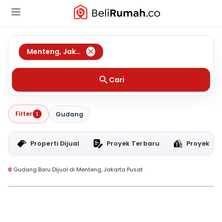
Menteng
,
Jakarta Pusat
Cari
Filter
1
Gudang
Properti Dijual
Proyek Terbaru
Proyek RT
0
Gudang Baru Dijual di Menteng, Jakarta Pusat