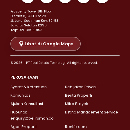
Properti Dijual di Kemayoran >
Prosperity Tower 8th Floor
Properti Dijual di Menteng >
District 8, SCBD Lot 28
Properti Dijual di Senen >
JI. Jend. Sudirman Kav. 52-53
Jakarta Selatan 12190
Properti Dijual di Tanah Abang >
Telp: 021-38959193
Properti Dijual di Cikini >
Properti Dijual di Kramat >
Lihat di Google Maps
Properti Dijual di Pasar Baru >
Properti Dijual di Bendungan Hilir >
© 2026 - PT Real Estate Teknologi. All rights reserved.
Properti Dijual di Jakarta Selatan >
Properti Dijual di Cilandak >
PERUSAHAAN
Properti Dijual di Lebak Bulus >
Syarat & Ketentuan
Kebijakan Privasi
Properti Dijual di Gandaria Selatan >
Properti Dijual di Pondok Labu >
Komunitas
Berita Properti
Properti Dijual di Cipete Selatan >
Ajukan Konsultasi
Mitra Proyek
Properti Dijual di Jagakarsa >
Hubungi:
Listing Management Service
Properti Dijual di Lenteng Agung >
enquiry@belirumah.co
Properti Dijual di Senayan >
Agen Properti
Rentfix.com
Properti Dijual di Pondok Pinang >