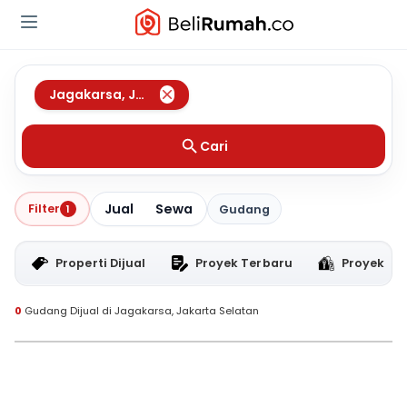
Jagakarsa
,
Jakarta Selatan
Cari
Jual
Sewa
Filter
1
Gudang
Properti Dijual
Proyek Terbaru
Proyek RT
0
Gudang Dijual di Jagakarsa, Jakarta Selatan