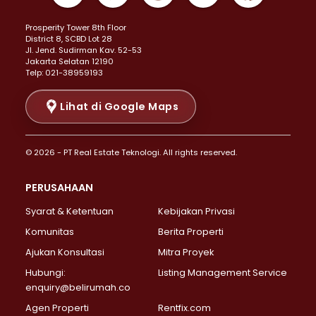
Properti Dijual di Kemayoran >
Prosperity Tower 8th Floor
Properti Dijual di Menteng >
District 8, SCBD Lot 28
Properti Dijual di Senen >
JI. Jend. Sudirman Kav. 52-53
Jakarta Selatan 12190
Properti Dijual di Tanah Abang >
Telp: 021-38959193
Properti Dijual di Cikini >
Properti Dijual di Kramat >
Lihat di Google Maps
Properti Dijual di Pasar Baru >
Properti Dijual di Bendungan Hilir >
© 2026 - PT Real Estate Teknologi. All rights reserved.
Properti Dijual di Jakarta Selatan >
Properti Dijual di Cilandak >
PERUSAHAAN
Properti Dijual di Lebak Bulus >
Syarat & Ketentuan
Kebijakan Privasi
Properti Dijual di Gandaria Selatan >
Properti Dijual di Pondok Labu >
Komunitas
Berita Properti
Properti Dijual di Cipete Selatan >
Ajukan Konsultasi
Mitra Proyek
Properti Dijual di Jagakarsa >
Hubungi:
Listing Management Service
Properti Dijual di Lenteng Agung >
enquiry@belirumah.co
Properti Dijual di Senayan >
Agen Properti
Rentfix.com
Properti Dijual di Pondok Pinang >