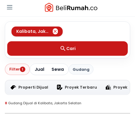
Kalibata
,
Jakarta Selatan
Cari
Jual
Sewa
Filter
1
Gudang
Properti Dijual
Proyek Terbaru
Proyek RT
0
Gudang Dijual di Kalibata, Jakarta Selatan