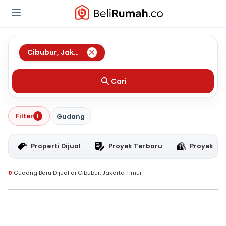
Cibubur
,
Jakarta Timur
Cari
Filter
1
Gudang
Properti Dijual
Proyek Terbaru
Proyek RT
0
Gudang Baru Dijual di Cibubur, Jakarta Timur