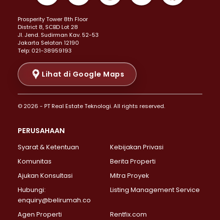
Properti Dijual di Kemayoran >
Prosperity Tower 8th Floor
Properti Dijual di Menteng >
District 8, SCBD Lot 28
Properti Dijual di Senen >
JI. Jend. Sudirman Kav. 52-53
Jakarta Selatan 12190
Properti Dijual di Tanah Abang >
Telp: 021-38959193
Properti Dijual di Cikini >
Properti Dijual di Kramat >
Lihat di Google Maps
Properti Dijual di Pasar Baru >
Properti Dijual di Bendungan Hilir >
© 2026 - PT Real Estate Teknologi. All rights reserved.
Properti Dijual di Jakarta Selatan >
Properti Dijual di Cilandak >
PERUSAHAAN
Properti Dijual di Lebak Bulus >
Syarat & Ketentuan
Kebijakan Privasi
Properti Dijual di Gandaria Selatan >
Properti Dijual di Pondok Labu >
Komunitas
Berita Properti
Properti Dijual di Cipete Selatan >
Ajukan Konsultasi
Mitra Proyek
Properti Dijual di Jagakarsa >
Hubungi:
Listing Management Service
Properti Dijual di Lenteng Agung >
enquiry@belirumah.co
Properti Dijual di Senayan >
Agen Properti
Rentfix.com
Properti Dijual di Pondok Pinang >