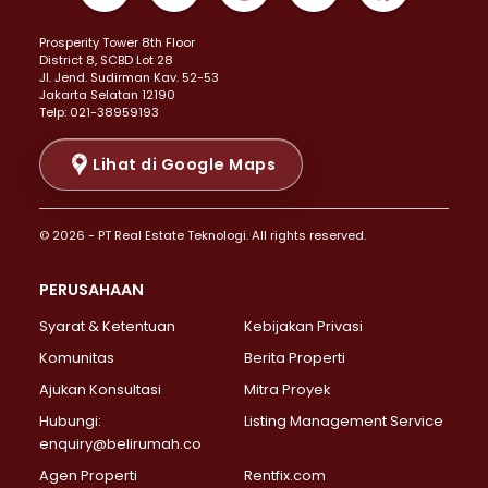
Properti Dijual di Kemayoran >
Prosperity Tower 8th Floor
Properti Dijual di Menteng >
District 8, SCBD Lot 28
Properti Dijual di Senen >
JI. Jend. Sudirman Kav. 52-53
Jakarta Selatan 12190
Properti Dijual di Tanah Abang >
Telp: 021-38959193
Properti Dijual di Cikini >
Properti Dijual di Kramat >
Lihat di Google Maps
Properti Dijual di Pasar Baru >
Properti Dijual di Bendungan Hilir >
© 2026 - PT Real Estate Teknologi. All rights reserved.
Properti Dijual di Jakarta Selatan >
Properti Dijual di Cilandak >
PERUSAHAAN
Properti Dijual di Lebak Bulus >
Syarat & Ketentuan
Kebijakan Privasi
Properti Dijual di Gandaria Selatan >
Properti Dijual di Pondok Labu >
Komunitas
Berita Properti
Properti Dijual di Cipete Selatan >
Ajukan Konsultasi
Mitra Proyek
Properti Dijual di Jagakarsa >
Hubungi:
Listing Management Service
Properti Dijual di Lenteng Agung >
enquiry@belirumah.co
Properti Dijual di Senayan >
Agen Properti
Rentfix.com
Properti Dijual di Pondok Pinang >