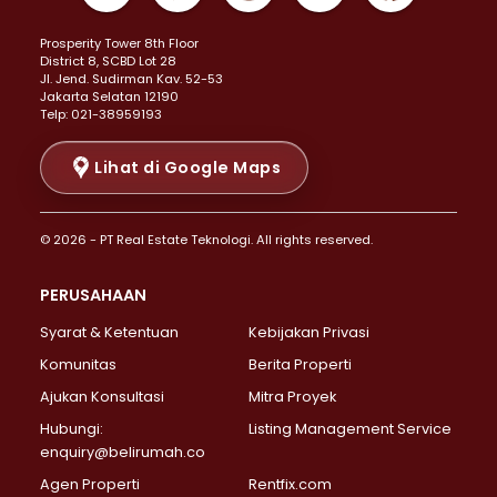
Properti Dijual di Kemayoran >
Prosperity Tower 8th Floor
Properti Dijual di Menteng >
District 8, SCBD Lot 28
Properti Dijual di Senen >
JI. Jend. Sudirman Kav. 52-53
Jakarta Selatan 12190
Properti Dijual di Tanah Abang >
Telp: 021-38959193
Properti Dijual di Cikini >
Properti Dijual di Kramat >
Lihat di Google Maps
Properti Dijual di Pasar Baru >
Properti Dijual di Bendungan Hilir >
© 2026 - PT Real Estate Teknologi. All rights reserved.
Properti Dijual di Jakarta Selatan >
Properti Dijual di Cilandak >
PERUSAHAAN
Properti Dijual di Lebak Bulus >
Syarat & Ketentuan
Kebijakan Privasi
Properti Dijual di Gandaria Selatan >
Properti Dijual di Pondok Labu >
Komunitas
Berita Properti
Properti Dijual di Cipete Selatan >
Ajukan Konsultasi
Mitra Proyek
Properti Dijual di Jagakarsa >
Hubungi:
Listing Management Service
Properti Dijual di Lenteng Agung >
enquiry@belirumah.co
Properti Dijual di Senayan >
Agen Properti
Rentfix.com
Properti Dijual di Pondok Pinang >