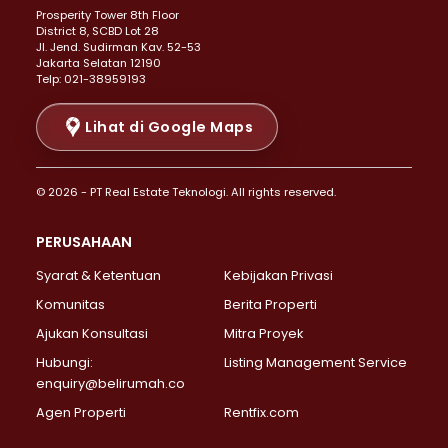
Prosperity Tower 8th Floor
Properti Dijual di Menteng >
District 8, SCBD Lot 28
Properti Dijual di Senen >
JI. Jend. Sudirman Kav. 52-53
Jakarta Selatan 12190
Properti Dijual di Tanah Abang >
Telp: 021-38959193
Properti Dijual di Cikini >
Properti Dijual di Kramat >
Lihat di Google Maps
Properti Dijual di Pasar Baru >
Properti Dijual di Bendungan Hilir >
© 2026 - PT Real Estate Teknologi. All rights reserved.
Properti Dijual di Jakarta Selatan >
Properti Dijual di Cilandak >
PERUSAHAAN
Properti Dijual di Lebak Bulus >
Syarat & Ketentuan
Kebijakan Privasi
Properti Dijual di Gandaria Selatan >
Properti Dijual di Pondok Labu >
Komunitas
Berita Properti
Properti Dijual di Cipete Selatan >
Ajukan Konsultasi
Mitra Proyek
Properti Dijual di Jagakarsa >
Hubungi:
Listing Management Service
Properti Dijual di Lenteng Agung >
enquiry@belirumah.co
Properti Dijual di Senayan >
Agen Properti
Rentfix.com
Properti Dijual di Pondok Pinang >
Properti Dijual di Kebayoran Lama >