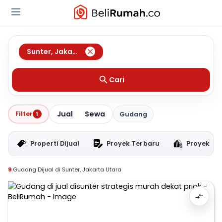
Sunter
,
Jakarta Utara
Cari
Jual
Sewa
Filter
1
Gudang
Properti Dijual
Proyek Terbaru
Proyek RT
9
Gudang Dijual di Sunter, Jakarta Utara