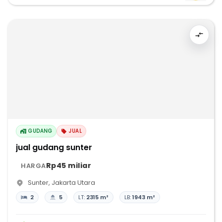
GUDANG
JUAL
jual gudang sunter
Rp45 miliar
HARGA
Sunter
,
Jakarta Utara
2
5
LT:
2315 m²
LB:
1943 m²