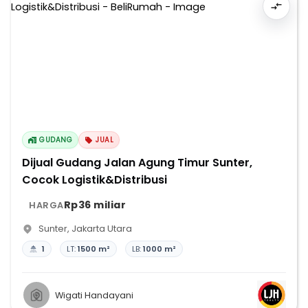
GUDANG
JUAL
Dijual Gudang Jalan Agung Timur Sunter,
Cocok Logistik&Distribusi
Rp36 miliar
HARGA
Sunter
,
Jakarta Utara
1
LT:
1500 m²
LB:
1000 m²
Wigati Handayani