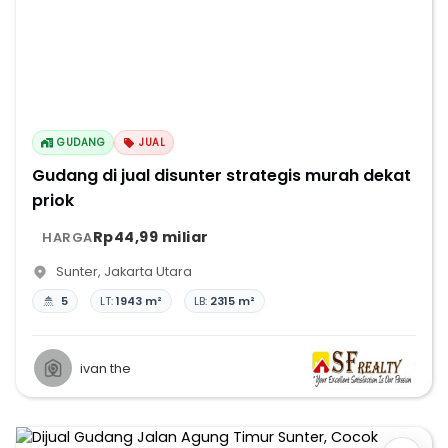
GUDANG
JUAL
Gudang di jual disunter strategis murah dekat
priok
Rp44,99 miliar
HARGA
Sunter
,
Jakarta Utara
5
LT:
1943 m²
LB:
2315 m²
ivan the