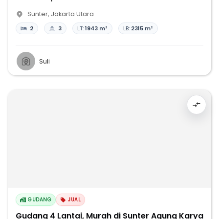
Sunter
,
Jakarta Utara
2
3
LT:
1943 m²
LB:
2315 m²
Suli
GUDANG
JUAL
Gudang 4 Lantai, Murah di Sunter Agung Karya