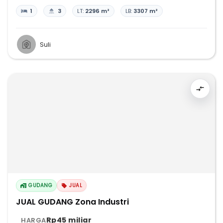
1
3
LT:
2296 m²
LB:
3307 m²
Suli
GUDANG
JUAL
JUAL GUDANG Zona Industri
Rp45 miliar
HARGA