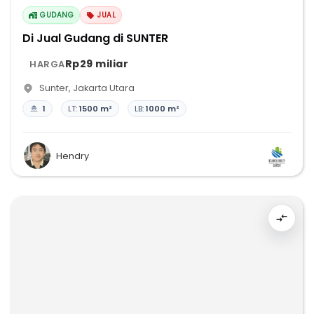
GUDANG
JUAL
Di Jual Gudang di SUNTER
Rp29 miliar
HARGA
Sunter
,
Jakarta Utara
1
LT:
1500 m²
LB:
1000 m²
Hendry