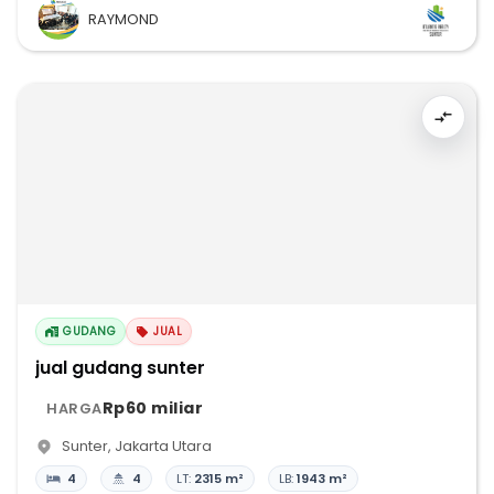
RAYMOND
GUDANG
JUAL
jual gudang sunter
Rp60 miliar
HARGA
Sunter
,
Jakarta Utara
4
4
LT:
2315 m²
LB:
1943 m²