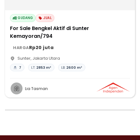
GUDANG
JUAL
For Sale Bengkel Aktif di Sunter
Kemayoran/794
Rp20 juta
HARGA
Sunter
,
Jakarta Utara
7
LT:
2853 m²
LB:
2600 m²
Lia Tasman