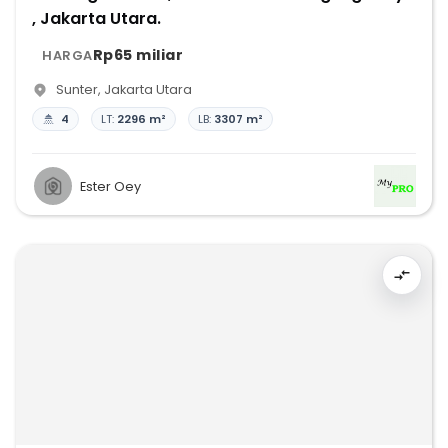
, Jakarta Utara.
Rp65 miliar
HARGA
Sunter
,
Jakarta Utara
4
LT:
2296 m²
LB:
3307 m²
Ester Oey