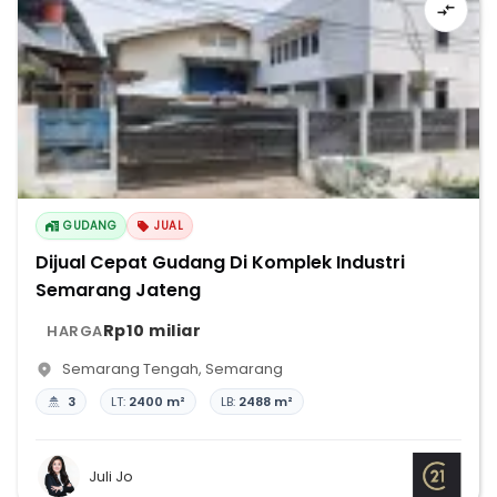
GUDANG
JUAL
Dijual Cepat Gudang Di Komplek Industri
Semarang Jateng
Rp10 miliar
HARGA
Semarang Tengah
,
Semarang
3
LT:
2400 m²
LB:
2488 m²
Juli Jo