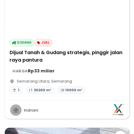
GUDANG
JUAL
Dijual Tanah & Gudang strategis, pinggir jalan
raya pantura
Rp33 miliar
HARGA
Semarang Utara
,
Semarang
1
LT:
30200 m²
LB:
10000 m²
Indriani