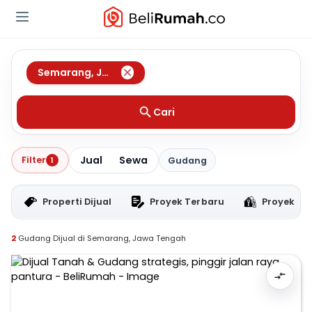
Semarang
,
Jawa Tengah
Cari
Jual
Sewa
Filter
1
Gudang
Properti Dijual
Proyek Terbaru
Proyek RT
2
Gudang Dijual di Semarang, Jawa Tengah