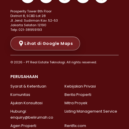
Properti Dijual di Kemayoran >
Prosperity Tower 8th Floor
Properti Dijual di Menteng >
District 8, SCBD Lot 28
Properti Dijual di Senen >
JI. Jend. Sudirman Kav. 52-53
Jakarta Selatan 12190
Properti Dijual di Tanah Abang >
Telp: 021-38959193
Properti Dijual di Cikini >
Properti Dijual di Kramat >
Lihat di Google Maps
Properti Dijual di Pasar Baru >
Properti Dijual di Bendungan Hilir >
© 2026 - PT Real Estate Teknologi. All rights reserved.
Properti Dijual di Jakarta Selatan >
Properti Dijual di Cilandak >
PERUSAHAAN
Properti Dijual di Lebak Bulus >
Syarat & Ketentuan
Kebijakan Privasi
Properti Dijual di Gandaria Selatan >
Properti Dijual di Pondok Labu >
Komunitas
Berita Properti
Properti Dijual di Cipete Selatan >
Ajukan Konsultasi
Mitra Proyek
Properti Dijual di Jagakarsa >
Hubungi:
Listing Management Service
Properti Dijual di Lenteng Agung >
enquiry@belirumah.co
Properti Dijual di Senayan >
Agen Properti
Rentfix.com
Properti Dijual di Pondok Pinang >