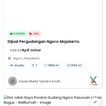
GUDANG
JUAL
Dijual Pergudangan Ngoro Mojokerto
Rp8 miliar
HARGA
Ngoro
,
Mojokerto
Studio
1
LT:
1900 m²
LB:
1000 m²
Xavier Marks Tjandra South