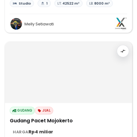
Studio
1
LT:
42522 m²
LB:
8000 m²
Melly Setiawati
GUDANG
JUAL
Gudang Pacet Mojokerto
Rp4 miliar
HARGA