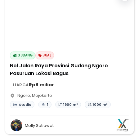
GUDANG
JUAL
Nol Jalan Raya Provinsi Gudang Ngoro
Pasuruan Lokasi Bagus
Rp8 miliar
HARGA
Ngoro
,
Mojokerto
Studio
1
LT:
1900 m²
LB:
1000 m²
Melly Setiawati