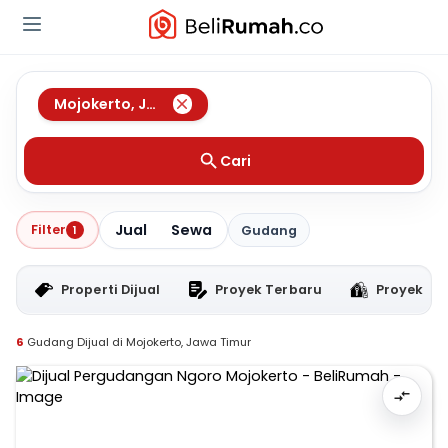
Mojokerto
,
Jawa Timur
Cari
Jual
Sewa
Filter
1
Gudang
Properti Dijual
Proyek Terbaru
Proyek RT
6
Gudang Dijual di Mojokerto, Jawa Timur