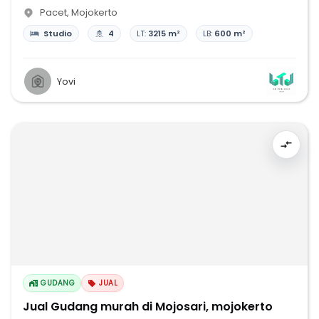
Pacet
,
Mojokerto
Studio
4
LT:
3215 m²
LB:
600 m²
Yovi
GUDANG
JUAL
Jual Gudang murah di Mojosari, mojokerto