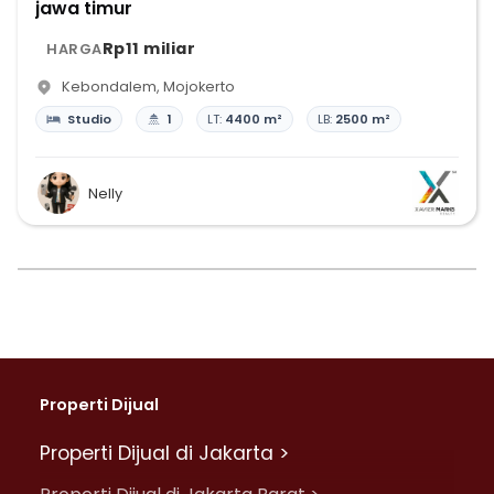
jawa timur
Rp11 miliar
HARGA
Kebondalem
,
Mojokerto
Studio
1
LT:
4400 m²
LB:
2500 m²
Nelly
Properti Dijual
Properti Dijual di Jakarta >