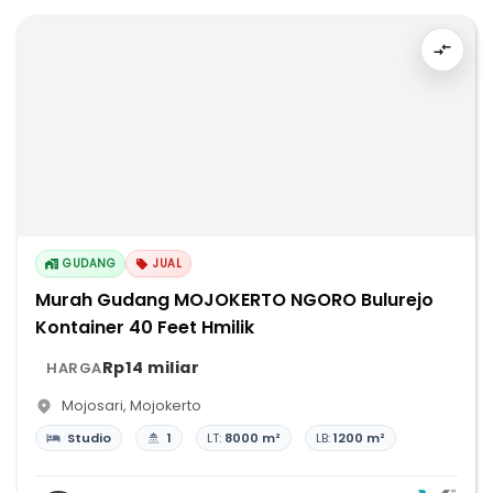
GUDANG
JUAL
Murah Gudang MOJOKERTO NGORO Bulurejo
Kontainer 40 Feet Hmilik
Rp14 miliar
HARGA
Mojosari
,
Mojokerto
Studio
1
LT:
8000 m²
LB:
1200 m²