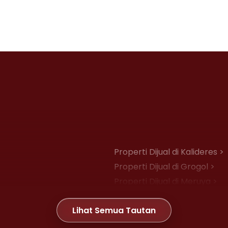
Properti Dijual di Kalideres >
Properti Dijual di Grogol >
Properti Dijual di Meruya >
Properti Dijual di Joglo >
Lihat Semua Tautan