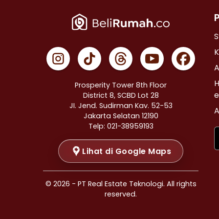
Properti Dijual di Cempaka Putih >
Properti Dijual di Johar Baru >
Properti Dijual di Menteng >
S
Properti Dijual di Tanah Abang >
K
Properti Dijual di Kramat >
A
Properti Dijual di Bendungan Hilir >
H
Prosperity Tower 8th Floor
Properti Dijual di Jakarta Selatan >
e
District 8, SCBD Lot 28
JI. Jend. Sudirman Kav. 52-53
Properti Dijual di Cilandak >
A
Jakarta Selatan 12190
Properti Dijual di Gandaria Selatan >
Telp: 021-38959193
Properti Dijual di Cipete Selatan >
Lihat di Google Maps
Properti Dijual di Lenteng Agung >
Properti Dijual di Pondok Pinang >
Properti Dijual di Kebayoran Baru >
© 2026 - PT Real Estate Teknologi. All rights
Properti Dijual di Mampang Prapatan >
reserved.
Properti Dijual di Pasar Minggu >