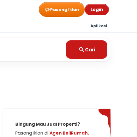
Login
Pasang Iklan
Aplikasi
Cari
Bingung Mau Jual Properti?
Pasang iklan di
Agen BeliRumah.