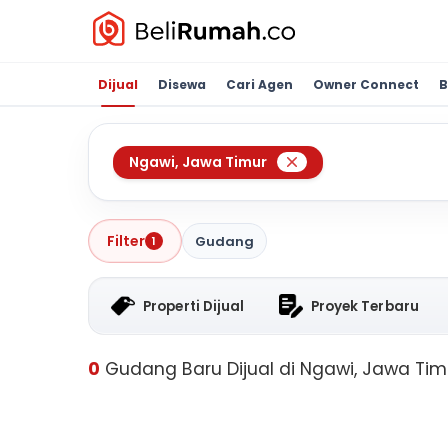
Dijual
Disewa
Cari Agen
Owner Connect
B
Ngawi
,
Jawa Timur
Filter
Gudang
1
Properti Dijual
Proyek Terbaru
0
Gudang Baru Dijual di Ngawi, Jawa Tim