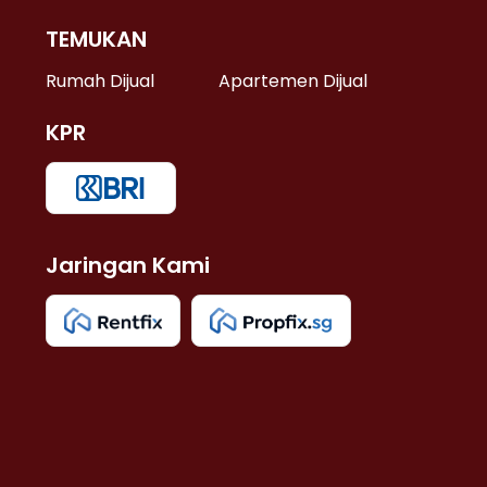
TEMUKAN
 >
Rumah Dijual
Apartemen Dijual
KPR
>
 >
Jaringan Kami
u >
>
 Lama >
 >