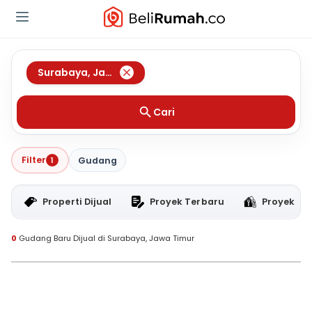
Surabaya
,
Jawa Timur
Cari
Filter
1
Gudang
Properti Dijual
Proyek Terbaru
Proyek RT
0
Gudang Baru Dijual di Surabaya, Jawa Timur