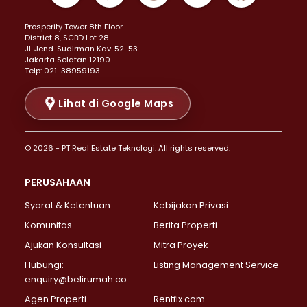
Properti Dijual di Kemayoran >
Prosperity Tower 8th Floor
Properti Dijual di Menteng >
District 8, SCBD Lot 28
Properti Dijual di Senen >
JI. Jend. Sudirman Kav. 52-53
Jakarta Selatan 12190
Properti Dijual di Tanah Abang >
Telp: 021-38959193
Properti Dijual di Cikini >
Properti Dijual di Kramat >
Lihat di Google Maps
Properti Dijual di Pasar Baru >
Properti Dijual di Bendungan Hilir >
© 2026 - PT Real Estate Teknologi. All rights reserved.
Properti Dijual di Jakarta Selatan >
Properti Dijual di Cilandak >
PERUSAHAAN
Properti Dijual di Lebak Bulus >
Syarat & Ketentuan
Kebijakan Privasi
Properti Dijual di Gandaria Selatan >
Properti Dijual di Pondok Labu >
Komunitas
Berita Properti
Properti Dijual di Cipete Selatan >
Ajukan Konsultasi
Mitra Proyek
Properti Dijual di Jagakarsa >
Hubungi:
Listing Management Service
Properti Dijual di Lenteng Agung >
enquiry@belirumah.co
Properti Dijual di Senayan >
Agen Properti
Rentfix.com
Properti Dijual di Pondok Pinang >