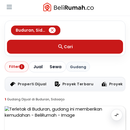
Buduran
,
Sidoarjo
Cari
Jual
Sewa
Filter
1
Gudang
Properti Dijual
Proyek Terbaru
Proyek RT
1
Gudang Dijual di Buduran, Sidoarjo