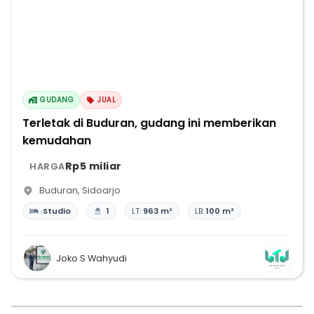
GUDANG
JUAL
Terletak di Buduran, gudang ini memberikan
kemudahan
Rp5 miliar
HARGA
Buduran
,
Sidoarjo
Studio
1
LT:
963 m²
LB:
100 m²
Joko S Wahyudi