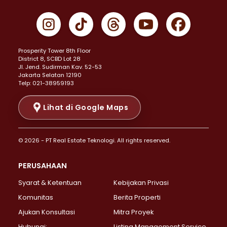
Properti Dijual di Cempaka Putih >
Properti Dijual di Gambir >
Properti Dijual di Johar Baru >
Properti Dijual di Kemayoran >
Prosperity Tower 8th Floor
Properti Dijual di Menteng >
District 8, SCBD Lot 28
Properti Dijual di Senen >
JI. Jend. Sudirman Kav. 52-53
Jakarta Selatan 12190
Properti Dijual di Tanah Abang >
Telp: 021-38959193
Properti Dijual di Cikini >
Properti Dijual di Kramat >
Lihat di Google Maps
Properti Dijual di Pasar Baru >
Properti Dijual di Bendungan Hilir >
© 2026 - PT Real Estate Teknologi. All rights reserved.
Properti Dijual di Jakarta Selatan >
Properti Dijual di Cilandak >
PERUSAHAAN
Properti Dijual di Lebak Bulus >
Syarat & Ketentuan
Kebijakan Privasi
Properti Dijual di Gandaria Selatan >
Properti Dijual di Pondok Labu >
Komunitas
Berita Properti
Properti Dijual di Cipete Selatan >
Ajukan Konsultasi
Mitra Proyek
Properti Dijual di Jagakarsa >
Hubungi:
Listing Management Service