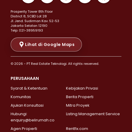
Properti Dijual di Kemayoran >
Prosperity Tower 8th Floor
Properti Dijual di Menteng >
District 8, SCBD Lot 28
Properti Dijual di Senen >
JI. Jend. Sudirman Kav. 52-53
Jakarta Selatan 12190
Properti Dijual di Tanah Abang >
Telp: 021-38959193
Properti Dijual di Cikini >
Properti Dijual di Kramat >
Lihat di Google Maps
Properti Dijual di Pasar Baru >
Properti Dijual di Bendungan Hilir >
© 2026 - PT Real Estate Teknologi. All rights reserved.
Properti Dijual di Jakarta Selatan >
Properti Dijual di Cilandak >
PERUSAHAAN
Properti Dijual di Lebak Bulus >
Syarat & Ketentuan
Kebijakan Privasi
Properti Dijual di Gandaria Selatan >
Properti Dijual di Pondok Labu >
Komunitas
Berita Properti
Properti Dijual di Cipete Selatan >
Ajukan Konsultasi
Mitra Proyek
Properti Dijual di Jagakarsa >
Hubungi:
Listing Management Service
Properti Dijual di Lenteng Agung >
enquiry@belirumah.co
Properti Dijual di Senayan >
Agen Properti
Rentfix.com
Properti Dijual di Pondok Pinang >