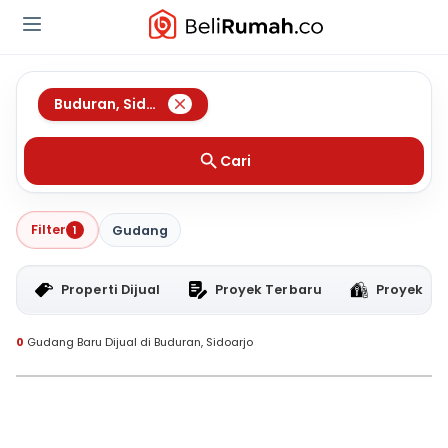
Buduran
,
Sidoarjo
Cari
Filter
1
Gudang
Properti Dijual
Proyek Terbaru
Proyek RT
0
Gudang Baru Dijual di Buduran, Sidoarjo