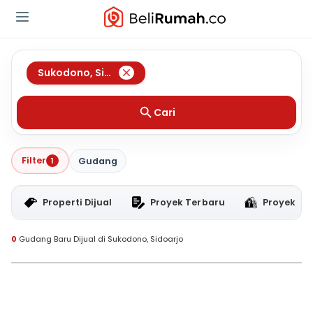
Sukodono
,
Sidoarjo
Cari
Filter
1
Gudang
Properti Dijual
Proyek Terbaru
Proyek RT
0
Gudang Baru Dijual di Sukodono, Sidoarjo