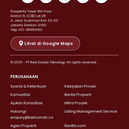
Properti Dijual di Kemayoran >
Prosperity Tower 8th Floor
Properti Dijual di Menteng >
District 8, SCBD Lot 28
Properti Dijual di Senen >
JI. Jend. Sudirman Kav. 52-53
Jakarta Selatan 12190
Properti Dijual di Tanah Abang >
Telp: 021-38959193
Properti Dijual di Cikini >
Properti Dijual di Kramat >
Lihat di Google Maps
Properti Dijual di Pasar Baru >
Properti Dijual di Bendungan Hilir >
© 2026 - PT Real Estate Teknologi. All rights reserved.
Properti Dijual di Jakarta Selatan >
Properti Dijual di Cilandak >
PERUSAHAAN
Properti Dijual di Lebak Bulus >
Syarat & Ketentuan
Kebijakan Privasi
Properti Dijual di Gandaria Selatan >
Properti Dijual di Pondok Labu >
Komunitas
Berita Properti
Properti Dijual di Cipete Selatan >
Ajukan Konsultasi
Mitra Proyek
Properti Dijual di Jagakarsa >
Hubungi:
Listing Management Service
Properti Dijual di Lenteng Agung >
enquiry@belirumah.co
Properti Dijual di Senayan >
Agen Properti
Rentfix.com
Properti Dijual di Pondok Pinang >