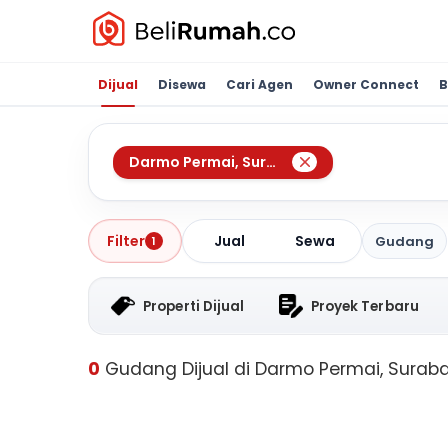
Dijual
Disewa
Cari Agen
Owner Connect
B
Darmo Permai
,
Surabaya
Jual
Sewa
Filter
Gudang
1
Properti Dijual
Proyek Terbaru
0
Gudang Dijual di Darmo Permai, Surab