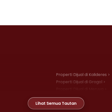
Properti Dijual di Kalideres >
Properti Dijual di Grogol >
Properti Dijual di Meruya >
Properti Dijual di Joglo >
Lihat Semua Tautan