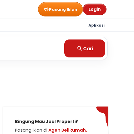
Login
Pasang Iklan
Aplikasi
Cari
Bingung Mau Jual Properti?
Pasang iklan di
Agen BeliRumah.