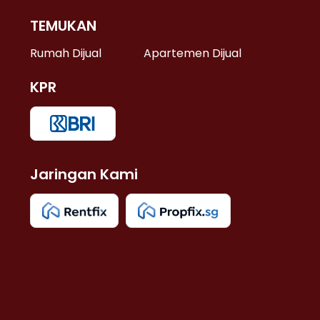
TEMUKAN
 >
Rumah Dijual
Apartemen Dijual
KPR
>
 >
Jaringan Kami
u >
>
 Lama >
 >