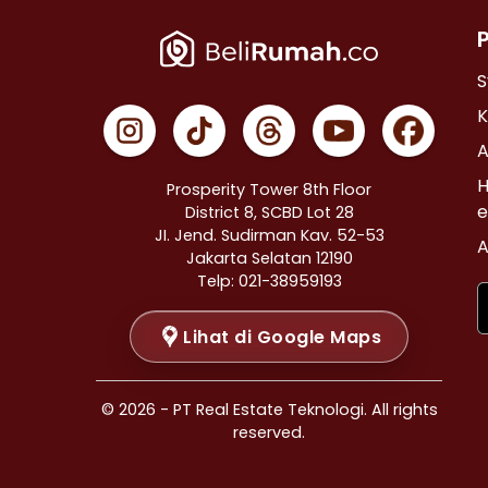
Properti Dijual di Cempaka Putih >
Properti Dijual di Johar Baru >
Properti Dijual di Menteng >
S
Properti Dijual di Tanah Abang >
K
Properti Dijual di Kramat >
A
Properti Dijual di Bendungan Hilir >
H
Prosperity Tower 8th Floor
Properti Dijual di Jakarta Selatan >
e
District 8, SCBD Lot 28
JI. Jend. Sudirman Kav. 52-53
Properti Dijual di Cilandak >
A
Jakarta Selatan 12190
Properti Dijual di Gandaria Selatan >
Telp: 021-38959193
Properti Dijual di Cipete Selatan >
Lihat di Google Maps
Properti Dijual di Lenteng Agung >
Properti Dijual di Pondok Pinang >
Properti Dijual di Kebayoran Baru >
© 2026 - PT Real Estate Teknologi. All rights
Properti Dijual di Mampang Prapatan >
reserved.
Properti Dijual di Pasar Minggu >