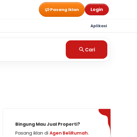
Login
Pasang Iklan
Aplikasi
Cari
Bingung Mau Jual Properti?
Pasang iklan di
Agen BeliRumah.