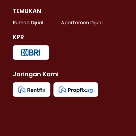
TEMUKAN
 >
Rumah Dijual
Apartemen Dijual
KPR
>
 >
Jaringan Kami
u >
>
 Lama >
 >