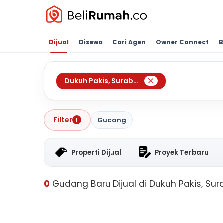
Dijual
Disewa
Cari Agen
Owner Connect
B
Dukuh Pakis
,
Surabaya
Filter
Gudang
1
Properti Dijual
Proyek Terbaru
0
Gudang Baru Dijual di Dukuh Pakis, Su