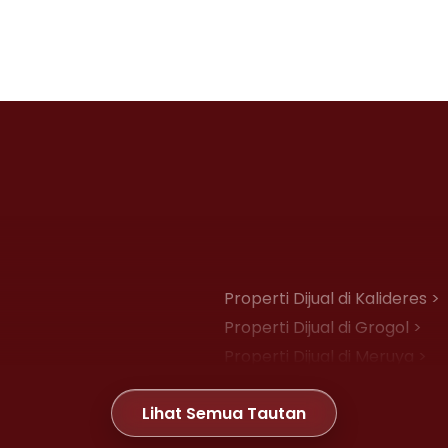
Properti Dijual di Kalideres >
Properti Dijual di Grogol >
Properti Dijual di Meruya >
Properti Dijual di Joglo >
Lihat Semua Tautan