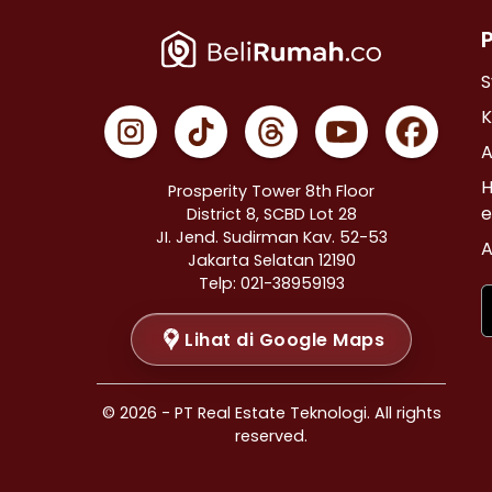
Properti Dijual di Cempaka Putih >
Properti Dijual di Johar Baru >
Properti Dijual di Menteng >
S
Properti Dijual di Tanah Abang >
K
Properti Dijual di Kramat >
A
Properti Dijual di Bendungan Hilir >
H
Prosperity Tower 8th Floor
Properti Dijual di Jakarta Selatan >
e
District 8, SCBD Lot 28
JI. Jend. Sudirman Kav. 52-53
Properti Dijual di Cilandak >
A
Jakarta Selatan 12190
Properti Dijual di Gandaria Selatan >
Telp: 021-38959193
Properti Dijual di Cipete Selatan >
Lihat di Google Maps
Properti Dijual di Lenteng Agung >
Properti Dijual di Pondok Pinang >
Properti Dijual di Kebayoran Baru >
© 2026 - PT Real Estate Teknologi. All rights
Properti Dijual di Mampang Prapatan >
reserved.
Properti Dijual di Pasar Minggu >