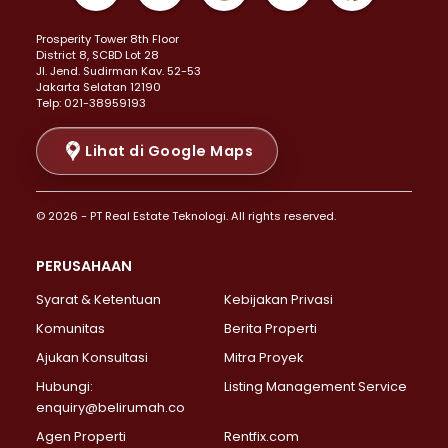
Properti Dijual di Kemayoran >
Prosperity Tower 8th Floor
Properti Dijual di Menteng >
District 8, SCBD Lot 28
Properti Dijual di Senen >
JI. Jend. Sudirman Kav. 52-53
Jakarta Selatan 12190
Properti Dijual di Tanah Abang >
Telp: 021-38959193
Properti Dijual di Cikini >
Properti Dijual di Kramat >
Lihat di Google Maps
Properti Dijual di Pasar Baru >
Properti Dijual di Bendungan Hilir >
© 2026 - PT Real Estate Teknologi. All rights reserved.
Properti Dijual di Jakarta Selatan >
Properti Dijual di Cilandak >
PERUSAHAAN
Properti Dijual di Lebak Bulus >
Syarat & Ketentuan
Kebijakan Privasi
Properti Dijual di Gandaria Selatan >
Properti Dijual di Pondok Labu >
Komunitas
Berita Properti
Properti Dijual di Cipete Selatan >
Ajukan Konsultasi
Mitra Proyek
Properti Dijual di Jagakarsa >
Hubungi:
Listing Management Service
Properti Dijual di Lenteng Agung >
enquiry@belirumah.co
Properti Dijual di Senayan >
Agen Properti
Rentfix.com
Properti Dijual di Pondok Pinang >