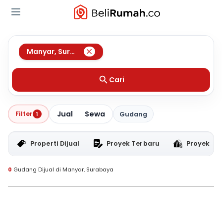
Manyar
,
Surabaya
Cari
Jual
Sewa
Filter
1
Gudang
Properti Dijual
Proyek Terbaru
Proyek RT
0
Gudang Dijual di Manyar, Surabaya