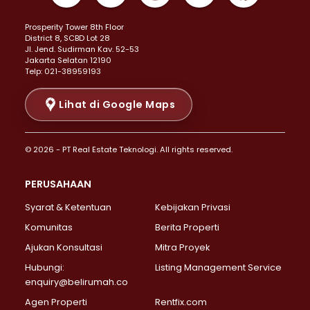
Properti Dijual di Kemayoran >
Prosperity Tower 8th Floor
Properti Dijual di Menteng >
District 8, SCBD Lot 28
Properti Dijual di Senen >
JI. Jend. Sudirman Kav. 52-53
Jakarta Selatan 12190
Properti Dijual di Tanah Abang >
Telp: 021-38959193
Properti Dijual di Cikini >
Properti Dijual di Kramat >
Lihat di Google Maps
Properti Dijual di Pasar Baru >
Properti Dijual di Bendungan Hilir >
© 2026 - PT Real Estate Teknologi. All rights reserved.
Properti Dijual di Jakarta Selatan >
Properti Dijual di Cilandak >
PERUSAHAAN
Properti Dijual di Lebak Bulus >
Syarat & Ketentuan
Kebijakan Privasi
Properti Dijual di Gandaria Selatan >
Properti Dijual di Pondok Labu >
Komunitas
Berita Properti
Properti Dijual di Cipete Selatan >
Ajukan Konsultasi
Mitra Proyek
Properti Dijual di Jagakarsa >
Hubungi:
Listing Management Service
Properti Dijual di Lenteng Agung >
enquiry@belirumah.co
Properti Dijual di Senayan >
Agen Properti
Rentfix.com
Properti Dijual di Pondok Pinang >