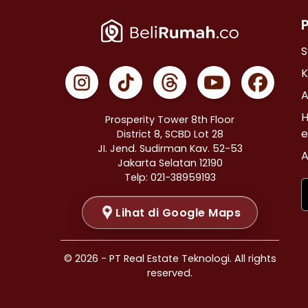
Properti Dijual di Cempaka Putih >
Properti Dijual di Johar Baru >
Properti Dijual di Menteng >
S
Properti Dijual di Tanah Abang >
K
Properti Dijual di Kramat >
A
Properti Dijual di Bendungan Hilir >
H
Prosperity Tower 8th Floor
Properti Dijual di Jakarta Selatan >
e
District 8, SCBD Lot 28
JI. Jend. Sudirman Kav. 52-53
Properti Dijual di Cilandak >
A
Jakarta Selatan 12190
Properti Dijual di Gandaria Selatan >
Telp: 021-38959193
Properti Dijual di Cipete Selatan >
Lihat di Google Maps
Properti Dijual di Lenteng Agung >
Properti Dijual di Pondok Pinang >
Properti Dijual di Kebayoran Baru >
© 2026 - PT Real Estate Teknologi. All rights
Properti Dijual di Mampang Prapatan >
reserved.
Properti Dijual di Pasar Minggu >