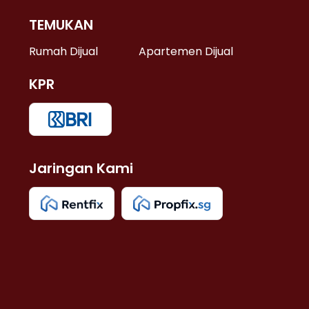
TEMUKAN
 >
Rumah Dijual
Apartemen Dijual
KPR
>
 >
Jaringan Kami
u >
>
 Lama >
 >