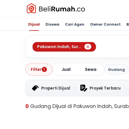
Dijual
Disewa
Cari Agen
Owner Connect
B
Pakuwon Indah
,
Surabaya
Jual
Sewa
Filter
Gudang
1
Properti Dijual
Proyek Terbaru
0
Gudang Dijual di Pakuwon Indah, Sura