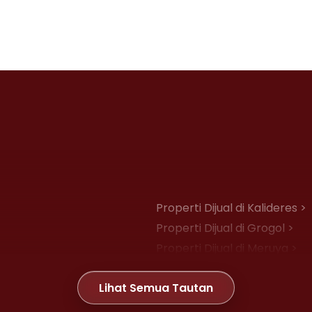
Properti Dijual di Kalideres >
Properti Dijual di Grogol >
Properti Dijual di Meruya >
Properti Dijual di Joglo >
Lihat Semua Tautan