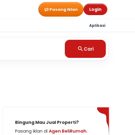
Login
Pasang Iklan
Aplikasi
Cari
Bingung Mau Jual Properti?
Pasang iklan di
Agen BeliRumah.