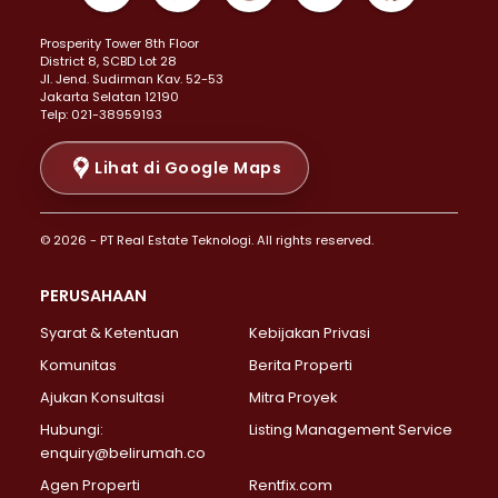
Properti Dijual di Kemayoran >
Prosperity Tower 8th Floor
Properti Dijual di Menteng >
District 8, SCBD Lot 28
Properti Dijual di Senen >
JI. Jend. Sudirman Kav. 52-53
Jakarta Selatan 12190
Properti Dijual di Tanah Abang >
Telp: 021-38959193
Properti Dijual di Cikini >
Properti Dijual di Kramat >
Lihat di Google Maps
Properti Dijual di Pasar Baru >
Properti Dijual di Bendungan Hilir >
© 2026 - PT Real Estate Teknologi. All rights reserved.
Properti Dijual di Jakarta Selatan >
Properti Dijual di Cilandak >
PERUSAHAAN
Properti Dijual di Lebak Bulus >
Syarat & Ketentuan
Kebijakan Privasi
Properti Dijual di Gandaria Selatan >
Properti Dijual di Pondok Labu >
Komunitas
Berita Properti
Properti Dijual di Cipete Selatan >
Ajukan Konsultasi
Mitra Proyek
Properti Dijual di Jagakarsa >
Hubungi:
Listing Management Service
Properti Dijual di Lenteng Agung >
enquiry@belirumah.co
Properti Dijual di Senayan >
Agen Properti
Rentfix.com
Properti Dijual di Pondok Pinang >