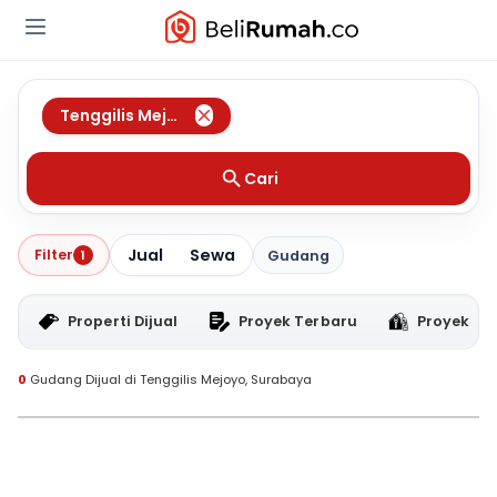
Tenggilis Mejoyo
,
Surabaya
Cari
Jual
Sewa
Filter
1
Gudang
Properti Dijual
Proyek Terbaru
Proyek RT
0
Gudang Dijual di Tenggilis Mejoyo, Surabaya