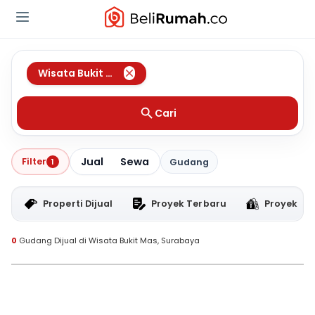
Wisata Bukit Mas
,
Surabaya
Cari
Jual
Sewa
Filter
1
Gudang
Properti Dijual
Proyek Terbaru
Proyek RT
0
Gudang Dijual di Wisata Bukit Mas, Surabaya