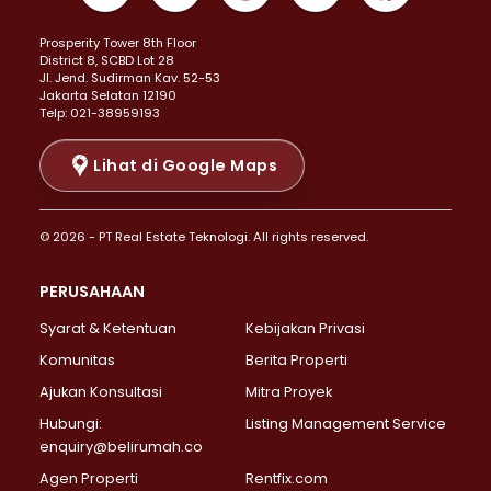
Properti Dijual di Kemayoran >
Prosperity Tower 8th Floor
Properti Dijual di Menteng >
District 8, SCBD Lot 28
Properti Dijual di Senen >
JI. Jend. Sudirman Kav. 52-53
Jakarta Selatan 12190
Properti Dijual di Tanah Abang >
Telp: 021-38959193
Properti Dijual di Cikini >
Properti Dijual di Kramat >
Lihat di Google Maps
Properti Dijual di Pasar Baru >
Properti Dijual di Bendungan Hilir >
© 2026 - PT Real Estate Teknologi. All rights reserved.
Properti Dijual di Jakarta Selatan >
Properti Dijual di Cilandak >
PERUSAHAAN
Properti Dijual di Lebak Bulus >
Syarat & Ketentuan
Kebijakan Privasi
Properti Dijual di Gandaria Selatan >
Properti Dijual di Pondok Labu >
Komunitas
Berita Properti
Properti Dijual di Cipete Selatan >
Ajukan Konsultasi
Mitra Proyek
Properti Dijual di Jagakarsa >
Hubungi:
Listing Management Service
Properti Dijual di Lenteng Agung >
enquiry@belirumah.co
Properti Dijual di Senayan >
Agen Properti
Rentfix.com
Properti Dijual di Pondok Pinang >