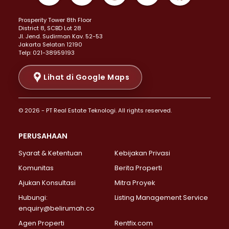
Properti Dijual di Kemayoran >
Prosperity Tower 8th Floor
Properti Dijual di Menteng >
District 8, SCBD Lot 28
Properti Dijual di Senen >
JI. Jend. Sudirman Kav. 52-53
Jakarta Selatan 12190
Properti Dijual di Tanah Abang >
Telp: 021-38959193
Properti Dijual di Cikini >
Properti Dijual di Kramat >
Lihat di Google Maps
Properti Dijual di Pasar Baru >
Properti Dijual di Bendungan Hilir >
© 2026 - PT Real Estate Teknologi. All rights reserved.
Properti Dijual di Jakarta Selatan >
Properti Dijual di Cilandak >
PERUSAHAAN
Properti Dijual di Lebak Bulus >
Syarat & Ketentuan
Kebijakan Privasi
Properti Dijual di Gandaria Selatan >
Properti Dijual di Pondok Labu >
Komunitas
Berita Properti
Properti Dijual di Cipete Selatan >
Ajukan Konsultasi
Mitra Proyek
Properti Dijual di Jagakarsa >
Hubungi:
Listing Management Service
Properti Dijual di Lenteng Agung >
enquiry@belirumah.co
Properti Dijual di Senayan >
Agen Properti
Rentfix.com
Properti Dijual di Pondok Pinang >