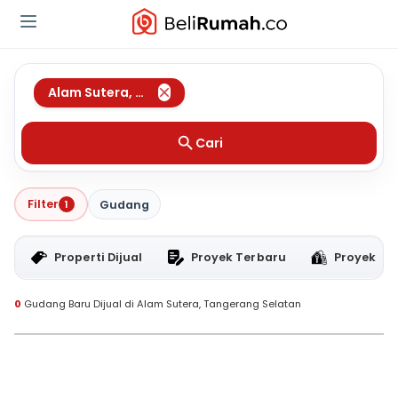
Alam Sutera
,
Tangerang Selatan
Cari
Filter
1
Gudang
Properti Dijual
Proyek Terbaru
Proyek RT
0
Gudang Baru Dijual di Alam Sutera, Tangerang Selatan