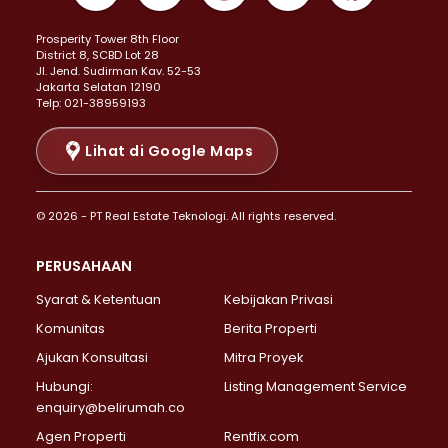
Properti Dijual di Kemayoran >
Prosperity Tower 8th Floor
Properti Dijual di Menteng >
District 8, SCBD Lot 28
Properti Dijual di Senen >
JI. Jend. Sudirman Kav. 52-53
Jakarta Selatan 12190
Properti Dijual di Tanah Abang >
Telp: 021-38959193
Properti Dijual di Cikini >
Properti Dijual di Kramat >
Lihat di Google Maps
Properti Dijual di Pasar Baru >
Properti Dijual di Bendungan Hilir >
© 2026 - PT Real Estate Teknologi. All rights reserved.
Properti Dijual di Jakarta Selatan >
Properti Dijual di Cilandak >
PERUSAHAAN
Properti Dijual di Lebak Bulus >
Syarat & Ketentuan
Kebijakan Privasi
Properti Dijual di Gandaria Selatan >
Properti Dijual di Pondok Labu >
Komunitas
Berita Properti
Properti Dijual di Cipete Selatan >
Ajukan Konsultasi
Mitra Proyek
Properti Dijual di Jagakarsa >
Hubungi:
Listing Management Service
Properti Dijual di Lenteng Agung >
enquiry@belirumah.co
Properti Dijual di Senayan >
Agen Properti
Rentfix.com
Properti Dijual di Pondok Pinang >