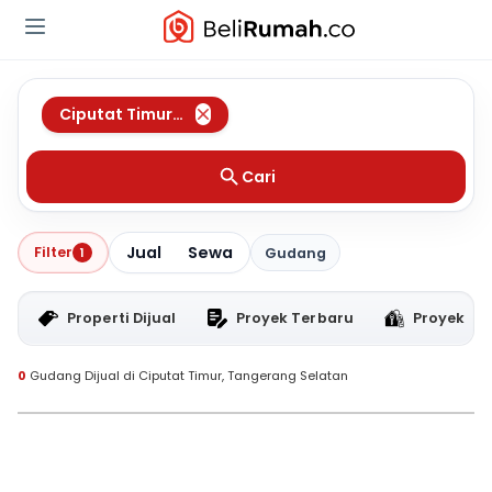
Ciputat Timur
,
Tangerang Selatan
Cari
Jual
Sewa
Filter
1
Gudang
Properti Dijual
Proyek Terbaru
Proyek RT
0
Gudang Dijual di Ciputat Timur, Tangerang Selatan