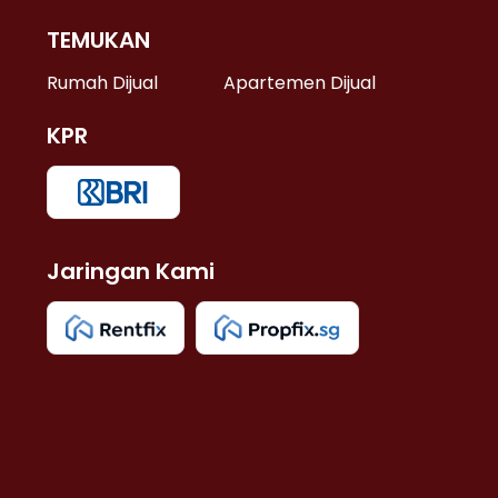
TEMUKAN
 >
Rumah Dijual
Apartemen Dijual
KPR
>
 >
Jaringan Kami
u >
>
 Lama >
 >