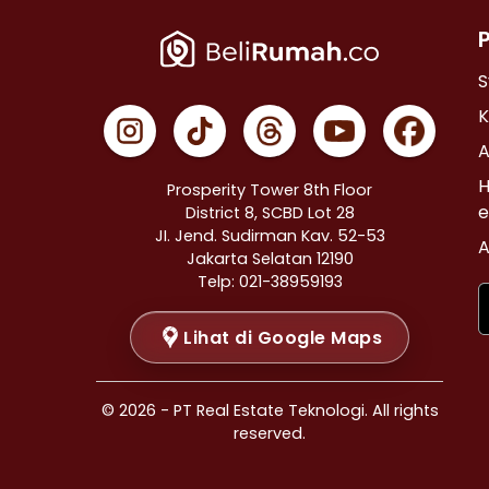
Properti Dijual di Cempaka Putih >
Properti Dijual di Johar Baru >
Properti Dijual di Menteng >
S
Properti Dijual di Tanah Abang >
K
Properti Dijual di Kramat >
A
Properti Dijual di Bendungan Hilir >
H
Prosperity Tower 8th Floor
Properti Dijual di Jakarta Selatan >
e
District 8, SCBD Lot 28
JI. Jend. Sudirman Kav. 52-53
Properti Dijual di Cilandak >
A
Jakarta Selatan 12190
Properti Dijual di Gandaria Selatan >
Telp: 021-38959193
Properti Dijual di Cipete Selatan >
Lihat di Google Maps
Properti Dijual di Lenteng Agung >
Properti Dijual di Pondok Pinang >
Properti Dijual di Kebayoran Baru >
© 2026 - PT Real Estate Teknologi. All rights
Properti Dijual di Mampang Prapatan >
reserved.
Properti Dijual di Pasar Minggu >