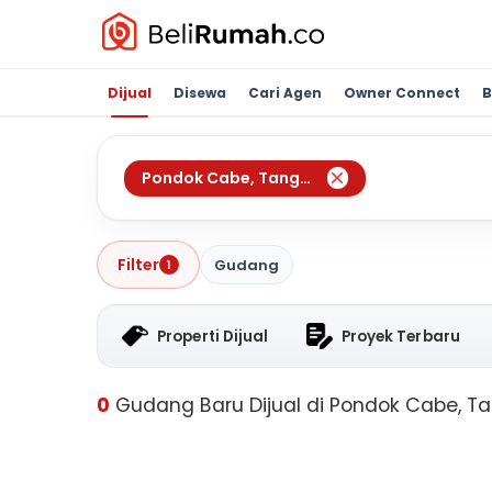
Dijual
Disewa
Cari Agen
Owner Connect
B
Pondok Cabe
,
Tangerang Selatan
Filter
Gudang
1
Properti Dijual
Proyek Terbaru
0
Gudang Baru Dijual di Pondok Cabe, T