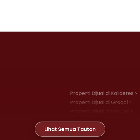
Properti Dijual di Kalideres >
Properti Dijual di Grogol >
Properti Dijual di Meruya >
Properti Dijual di Joglo >
Lihat Semua Tautan