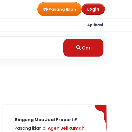
Login
Pasang Iklan
Aplikasi
Cari
Bingung Mau Jual Properti?
Pasang iklan di
Agen BeliRumah.