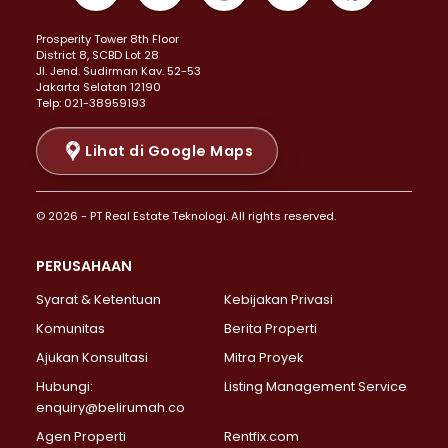
Properti Dijual di Kemayoran >
Prosperity Tower 8th Floor
Properti Dijual di Menteng >
District 8, SCBD Lot 28
Properti Dijual di Senen >
JI. Jend. Sudirman Kav. 52-53
Jakarta Selatan 12190
Properti Dijual di Tanah Abang >
Telp: 021-38959193
Properti Dijual di Cikini >
Properti Dijual di Kramat >
Lihat di Google Maps
Properti Dijual di Pasar Baru >
Properti Dijual di Bendungan Hilir >
© 2026 - PT Real Estate Teknologi. All rights reserved.
Properti Dijual di Jakarta Selatan >
Properti Dijual di Cilandak >
PERUSAHAAN
Properti Dijual di Lebak Bulus >
Syarat & Ketentuan
Kebijakan Privasi
Properti Dijual di Gandaria Selatan >
Properti Dijual di Pondok Labu >
Komunitas
Berita Properti
Properti Dijual di Cipete Selatan >
Ajukan Konsultasi
Mitra Proyek
Properti Dijual di Jagakarsa >
Hubungi:
Listing Management Service
Properti Dijual di Lenteng Agung >
enquiry@belirumah.co
Properti Dijual di Senayan >
Agen Properti
Rentfix.com
Properti Dijual di Pondok Pinang >