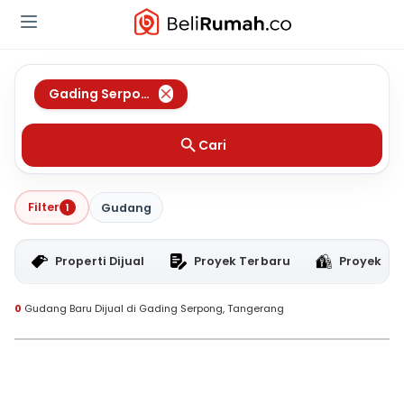
Gading Serpong
,
Tangerang
Cari
Filter
1
Gudang
Properti Dijual
Proyek Terbaru
Proyek RT
0
Gudang Baru Dijual di Gading Serpong, Tangerang