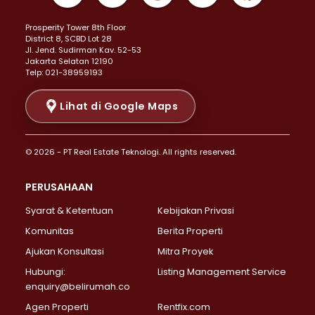
Properti Dijual di Kemayoran >
Prosperity Tower 8th Floor
Properti Dijual di Menteng >
District 8, SCBD Lot 28
Properti Dijual di Senen >
JI. Jend. Sudirman Kav. 52-53
Jakarta Selatan 12190
Properti Dijual di Tanah Abang >
Telp: 021-38959193
Properti Dijual di Cikini >
Properti Dijual di Kramat >
Lihat di Google Maps
Properti Dijual di Pasar Baru >
Properti Dijual di Bendungan Hilir >
© 2026 - PT Real Estate Teknologi. All rights reserved.
Properti Dijual di Jakarta Selatan >
Properti Dijual di Cilandak >
PERUSAHAAN
Properti Dijual di Lebak Bulus >
Syarat & Ketentuan
Kebijakan Privasi
Properti Dijual di Gandaria Selatan >
Properti Dijual di Pondok Labu >
Komunitas
Berita Properti
Properti Dijual di Cipete Selatan >
Ajukan Konsultasi
Mitra Proyek
Properti Dijual di Jagakarsa >
Hubungi:
Listing Management Service
Properti Dijual di Lenteng Agung >
enquiry@belirumah.co
Properti Dijual di Senayan >
Agen Properti
Rentfix.com
Properti Dijual di Pondok Pinang >