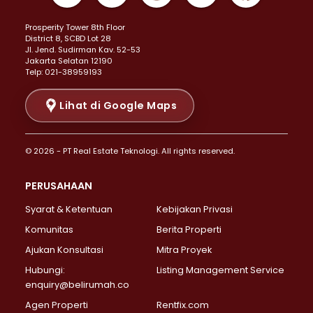
Properti Dijual di Kemayoran >
Prosperity Tower 8th Floor
Properti Dijual di Menteng >
District 8, SCBD Lot 28
Properti Dijual di Senen >
JI. Jend. Sudirman Kav. 52-53
Jakarta Selatan 12190
Properti Dijual di Tanah Abang >
Telp: 021-38959193
Properti Dijual di Cikini >
Properti Dijual di Kramat >
Lihat di Google Maps
Properti Dijual di Pasar Baru >
Properti Dijual di Bendungan Hilir >
© 2026 - PT Real Estate Teknologi. All rights reserved.
Properti Dijual di Jakarta Selatan >
Properti Dijual di Cilandak >
PERUSAHAAN
Properti Dijual di Lebak Bulus >
Syarat & Ketentuan
Kebijakan Privasi
Properti Dijual di Gandaria Selatan >
Properti Dijual di Pondok Labu >
Komunitas
Berita Properti
Properti Dijual di Cipete Selatan >
Ajukan Konsultasi
Mitra Proyek
Properti Dijual di Jagakarsa >
Hubungi:
Listing Management Service
Properti Dijual di Lenteng Agung >
enquiry@belirumah.co
Properti Dijual di Senayan >
Agen Properti
Rentfix.com
Properti Dijual di Pondok Pinang >