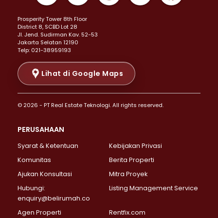
Properti Dijual di Kemayoran >
Prosperity Tower 8th Floor
Properti Dijual di Menteng >
District 8, SCBD Lot 28
Properti Dijual di Senen >
JI. Jend. Sudirman Kav. 52-53
Jakarta Selatan 12190
Properti Dijual di Tanah Abang >
Telp: 021-38959193
Properti Dijual di Cikini >
Properti Dijual di Kramat >
Lihat di Google Maps
Properti Dijual di Pasar Baru >
Properti Dijual di Bendungan Hilir >
© 2026 - PT Real Estate Teknologi. All rights reserved.
Properti Dijual di Jakarta Selatan >
Properti Dijual di Cilandak >
PERUSAHAAN
Properti Dijual di Lebak Bulus >
Syarat & Ketentuan
Kebijakan Privasi
Properti Dijual di Gandaria Selatan >
Properti Dijual di Pondok Labu >
Komunitas
Berita Properti
Properti Dijual di Cipete Selatan >
Ajukan Konsultasi
Mitra Proyek
Properti Dijual di Jagakarsa >
Hubungi:
Listing Management Service
Properti Dijual di Lenteng Agung >
enquiry@belirumah.co
Properti Dijual di Senayan >
Agen Properti
Rentfix.com
Properti Dijual di Pondok Pinang >