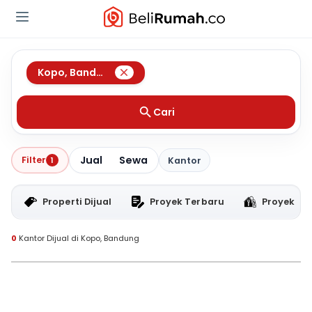
Kopo
,
Bandung
Cari
Jual
Sewa
Filter
1
Kantor
Properti Dijual
Proyek Terbaru
Proyek RT
0
Kantor Dijual di Kopo, Bandung