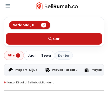
Setiabudi
,
Bandung
Cari
Jual
Sewa
Filter
1
Kantor
Properti Dijual
Proyek Terbaru
Proyek RT
0
Kantor Dijual di Setiabudi, Bandung