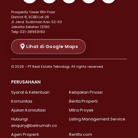
Properti Dijual di Kemayoran >
Prosperity Tower 8th Floor
Properti Dijual di Menteng >
District 8, SCBD Lot 28
Properti Dijual di Senen >
JI. Jend. Sudirman Kav. 52-53
Jakarta Selatan 12190
Properti Dijual di Tanah Abang >
Telp: 021-38959193
Properti Dijual di Cikini >
Properti Dijual di Kramat >
Lihat di Google Maps
Properti Dijual di Pasar Baru >
Properti Dijual di Bendungan Hilir >
© 2026 - PT Real Estate Teknologi. All rights reserved.
Properti Dijual di Jakarta Selatan >
Properti Dijual di Cilandak >
PERUSAHAAN
Properti Dijual di Lebak Bulus >
Syarat & Ketentuan
Kebijakan Privasi
Properti Dijual di Gandaria Selatan >
Properti Dijual di Pondok Labu >
Komunitas
Berita Properti
Properti Dijual di Cipete Selatan >
Ajukan Konsultasi
Mitra Proyek
Properti Dijual di Jagakarsa >
Hubungi:
Listing Management Service
Properti Dijual di Lenteng Agung >
enquiry@belirumah.co
Properti Dijual di Senayan >
Agen Properti
Rentfix.com
Properti Dijual di Pondok Pinang >