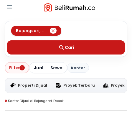
Bojongsari
,
Depok
Cari
Jual
Sewa
Filter
1
Kantor
Properti Dijual
Proyek Terbaru
Proyek RT
0
Kantor Dijual di Bojongsari, Depok