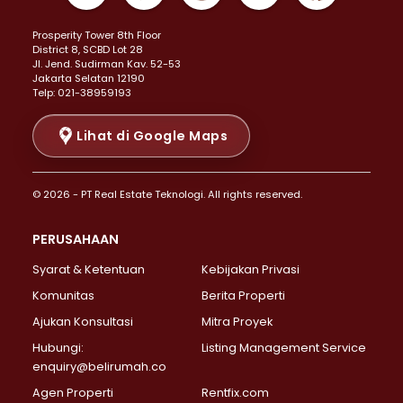
Properti Dijual di Kemayoran >
Prosperity Tower 8th Floor
Properti Dijual di Menteng >
District 8, SCBD Lot 28
Properti Dijual di Senen >
JI. Jend. Sudirman Kav. 52-53
Jakarta Selatan 12190
Properti Dijual di Tanah Abang >
Telp: 021-38959193
Properti Dijual di Cikini >
Properti Dijual di Kramat >
Lihat di Google Maps
Properti Dijual di Pasar Baru >
Properti Dijual di Bendungan Hilir >
© 2026 - PT Real Estate Teknologi. All rights reserved.
Properti Dijual di Jakarta Selatan >
Properti Dijual di Cilandak >
PERUSAHAAN
Properti Dijual di Lebak Bulus >
Syarat & Ketentuan
Kebijakan Privasi
Properti Dijual di Gandaria Selatan >
Properti Dijual di Pondok Labu >
Komunitas
Berita Properti
Properti Dijual di Cipete Selatan >
Ajukan Konsultasi
Mitra Proyek
Properti Dijual di Jagakarsa >
Hubungi:
Listing Management Service
Properti Dijual di Lenteng Agung >
enquiry@belirumah.co
Properti Dijual di Senayan >
Agen Properti
Rentfix.com
Properti Dijual di Pondok Pinang >