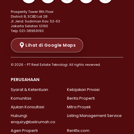
Properti Dijual di Kemayoran >
Prosperity Tower 8th Floor
Properti Dijual di Menteng >
District 8, SCBD Lot 28
Properti Dijual di Senen >
JI. Jend. Sudirman Kav. 52-53
Jakarta Selatan 12190
Properti Dijual di Tanah Abang >
Telp: 021-38959193
Properti Dijual di Cikini >
Properti Dijual di Kramat >
Lihat di Google Maps
Properti Dijual di Pasar Baru >
Properti Dijual di Bendungan Hilir >
© 2026 - PT Real Estate Teknologi. All rights reserved.
Properti Dijual di Jakarta Selatan >
Properti Dijual di Cilandak >
PERUSAHAAN
Properti Dijual di Lebak Bulus >
Syarat & Ketentuan
Kebijakan Privasi
Properti Dijual di Gandaria Selatan >
Properti Dijual di Pondok Labu >
Komunitas
Berita Properti
Properti Dijual di Cipete Selatan >
Ajukan Konsultasi
Mitra Proyek
Properti Dijual di Jagakarsa >
Hubungi:
Listing Management Service
Properti Dijual di Lenteng Agung >
enquiry@belirumah.co
Properti Dijual di Senayan >
Agen Properti
Rentfix.com
Properti Dijual di Pondok Pinang >