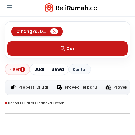
Cinangka
,
Depok
Cari
Jual
Sewa
Filter
1
Kantor
Properti Dijual
Proyek Terbaru
Proyek RT
0
Kantor Dijual di Cinangka, Depok